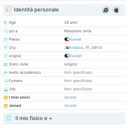
Identità personale
Age
26 anni
qui a
Relazione seria
Paese
Kuwait
Al Jahra
City
Andalus
,
origine
Kuwait
Stato civile
singolo
livello accademico
Non specificato
Fumare
Non specificato
Job
Non specificato
I miei amici
Accedi
Joined
Accedi
Il mio fisico e +