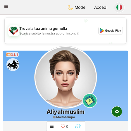
Kuwait
Chat
Toggle
Mode
Accedi
navigation
💖
Trova la tua anima gemella
💖
Scarica subito la nostra app di incontri!
💕
💕
0.1/1
0
Aliyahmuslim
Molto tempo
0