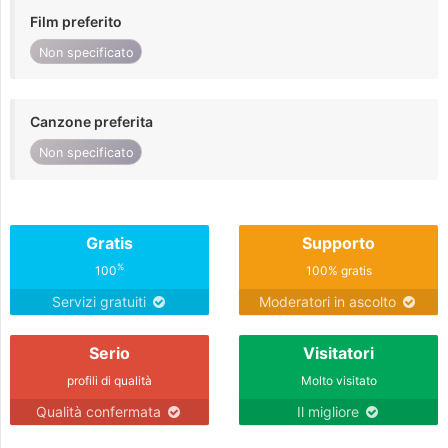
Film preferito
Non specificato
Canzone preferita
Non specificato
Gratis
Supporto
%
100
100% gratis
Servizi gratuiti
Moderatori in ascolto
Serio
Visitatori
profili di qualità
Molto visitato
Qualità confermata
Il migliore