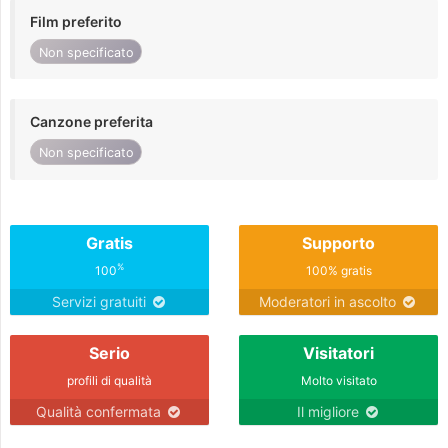
Film preferito
Non specificato
Canzone preferita
Non specificato
Gratis
Supporto
%
100
100% gratis
Servizi gratuiti
Moderatori in ascolto
Serio
Visitatori
profili di qualità
Molto visitato
Qualità confermata
Il migliore