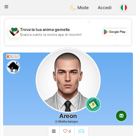
Kuwait
Chat
Toggle
Mode
Accedi
navigation
💖
Trova la tua anima gemella
💖
Scarica subito la nostra app di incontri!
💕
💕
0.5/1
0
Areon
Molto tempo
0