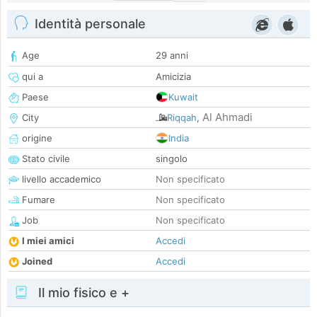
Identità personale
Age
29 anni
qui a
Amicizia
Paese
Kuwait
Al Ahmadi
City
Riqqah
,
origine
India
Stato civile
singolo
livello accademico
Non specificato
Fumare
Non specificato
Job
Non specificato
I miei amici
Accedi
Joined
Accedi
Il mio fisico e +