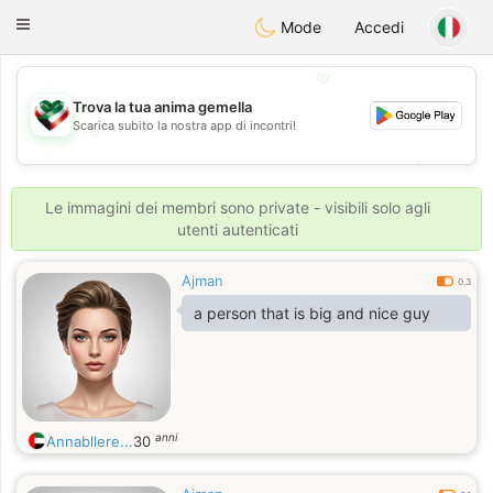
Kuwait
Chat
Toggle
Mode
Accedi
navigation
💖
Trova la tua anima gemella
Scarica subito la nostra app di incontri!
💖
💕
💕
Le immagini dei membri sono private - visibili solo agli
utenti autenticati
Ajman
0.3
a person that is big and nice guy
anni
Annabllere...
30