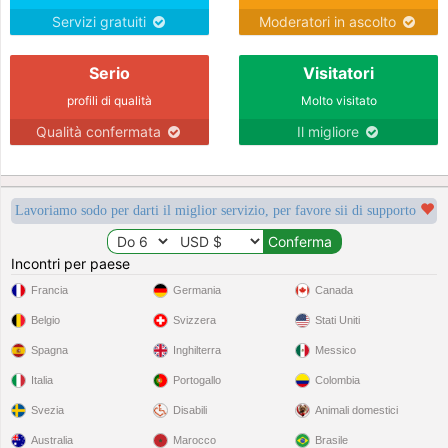
Servizi gratuiti
Moderatori in ascolto
Serio
Visitatori
profili di qualità
Molto visitato
Qualità confermata
Il migliore
Lavoriamo sodo per darti il miglior servizio, per favore sii di supporto
Incontri per paese
Francia
Germania
Canada
Belgio
Svizzera
Stati Uniti
Spagna
Inghilterra
Messico
Italia
Portogallo
Colombia
Svezia
Disabili
Animali domestici
Australia
Marocco
Brasile