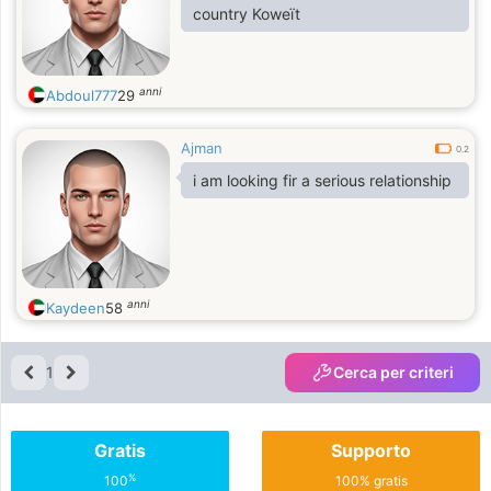
country Koweït
anni
Abdoul777
29
Ajman
0.2
i am looking fir a serious relationship
anni
Kaydeen
58
1
Cerca per criteri
Gratis
Supporto
%
100
100% gratis