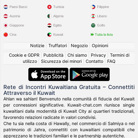
Paesi Bassi
Tunisia
Filippine
Austria
Algeria
Libano
Giappone
Egitto
Golfo
Cina
Kuwait
Tutta la lista
Notizie
|
Truffatori
|
Negozio
|
Opinioni
Cookie e GDPR
|
Pubblicità
|
Chi siamo
|
Privacy
|
Termini di
utilizzo
|
Sicurezza dei minori
|
Contatto
|
FAQ
Rete di Incontri Kuwaitiana Gratuita – Connettiti
Attraverso il Kuwait
Ahlan wa sahlan! Benvenuto nella comunità di fiducia del Kuwait
per connessioni significative. Kuwait-chat.com riunisce single
kuwaitiani dalla modernità di Kuwait City ai quartieri tradizionali,
favorendo relazioni radicate in valori condivisi.
Che tu sia nella costa di Hawally, nel commercio di Salmiya o nel
patrimonio di Jahra, connettiti con kuwaitiani compatibili che
apprezzano le tradizioni familiari e le partnership autentiche.