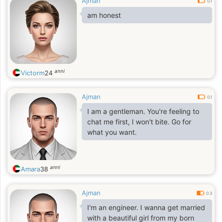
Ajman
0.1
am honest
anni
Victorm
24
Ajman
0.1
I am a gentleman. You're feeling to
chat me first, I won't bite. Go for
what you want.
anni
Amara
38
Ajman
0.3
I'm an engineer. I wanna get married
with a beautiful girl from my born