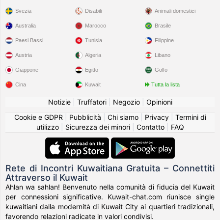
Svezia
Disabili
Animali domestici
Australia
Marocco
Brasile
Paesi Bassi
Tunisia
Filippine
Austria
Algeria
Libano
Giappone
Egitto
Golfo
Cina
Kuwait
Tutta la lista
Notizie
|
Truffatori
|
Negozio
|
Opinioni
Cookie e GDPR
|
Pubblicità
|
Chi siamo
|
Privacy
|
Termini di
utilizzo
|
Sicurezza dei minori
|
Contatto
|
FAQ
Rete di Incontri Kuwaitiana Gratuita – Connettiti
Attraverso il Kuwait
Ahlan wa sahlan! Benvenuto nella comunità di fiducia del Kuwait
per connessioni significative. Kuwait-chat.com riunisce single
kuwaitiani dalla modernità di Kuwait City ai quartieri tradizionali,
favorendo relazioni radicate in valori condivisi.