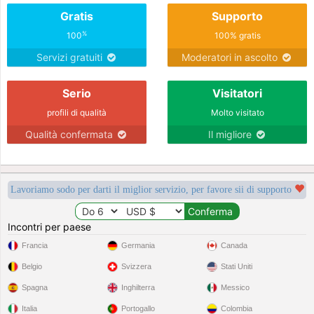
Gratis
Supporto
%
100
100% gratis
Servizi gratuiti
Moderatori in ascolto
Serio
Visitatori
profili di qualità
Molto visitato
Qualità confermata
Il migliore
Lavoriamo sodo per darti il miglior servizio, per favore sii di supporto
Incontri per paese
Francia
Germania
Canada
Belgio
Svizzera
Stati Uniti
Spagna
Inghilterra
Messico
Italia
Portogallo
Colombia