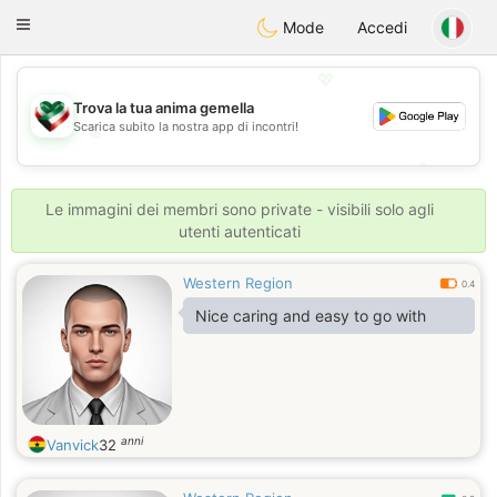
Kuwait
Chat
Toggle
Mode
Accedi
navigation
💖
Trova la tua anima gemella
Scarica subito la nostra app di incontri!
💖
💕
💕
Le immagini dei membri sono private - visibili solo agli
utenti autenticati
Western Region
0.4
Nice caring and easy to go with
anni
Vanvick
32