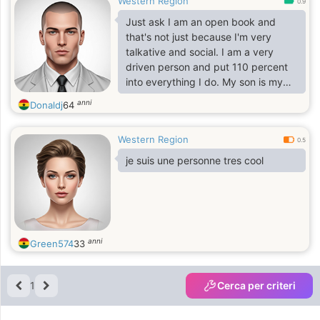
Western Region
0.9
Just ask I am an open book and
that's not just because I'm very
talkative and social. I am a very
driven person and put 110 percent
into everything I do. My son is my
greatest accomplishment in life. I am
anni
Donaldj
64
an honest, decent, humble, smart,
romantic and caring man who knows
Western Region
what he wants in life and also is an
0.5
affectionate person. I am looking for
je suis une personne tres cool
a loving and caring woman who is
going to love me for who I am but
not for what I have.
anni
Green574
33
1
Cerca per criteri