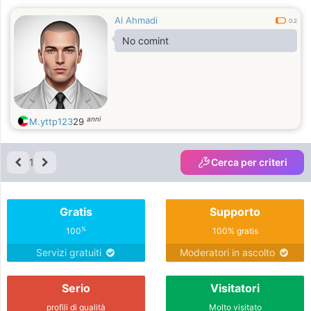
Al Ahmadi
0.2
No comint
anni
M.yttp123
29
1
Cerca per criteri
Gratis
Supporto
%
100
100% gratis
Servizi gratuiti
Moderatori in ascolto
Serio
Visitatori
profili di qualità
Molto visitato