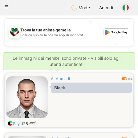
Kuwait
Chat
Toggle
Mode
Accedi
navigation
💖
Trova la tua anima gemella
💖
Scarica subito la nostra app di incontri!
💕
💕
Le immagini dei membri sono private - visibili solo agli
utenti autenticati
Al Ahmadi
0.4
Black
anni
Sayid
28