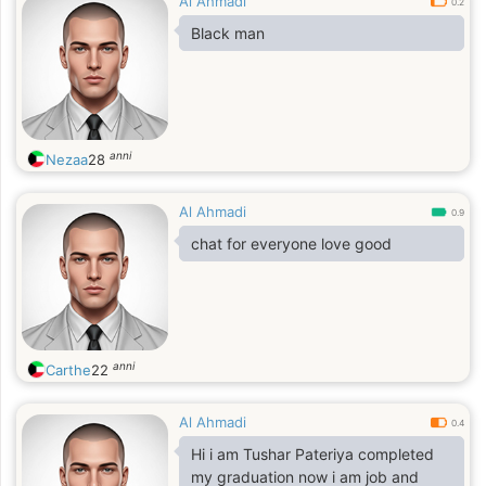
Al Ahmadi
0.2
Black man
anni
Nezaa
28
Al Ahmadi
0.9
chat for everyone love good
anni
Carthe
22
Al Ahmadi
0.4
Hi i am Tushar Pateriya completed
my graduation now i am job and