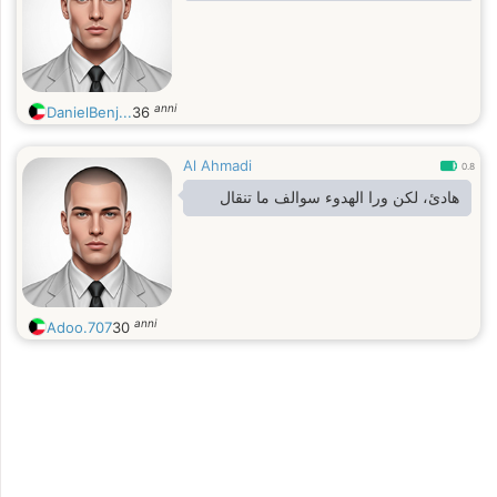
anni
DanielBenj...
36
Al Ahmadi
0.8
هادئ، لكن ورا الهدوء سوالف ما تنقال
anni
Adoo.707
30