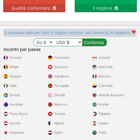
Qualità confermata
Il migliore
Lavoriamo sodo per darti il miglior servizio, per favore sii di supporto
Incontri per paese
Francia
Germania
Canada
Belgio
Svizzera
Stati Uniti
Spagna
Inghilterra
Messico
Italia
Portogallo
Colombia
Svezia
Disabili
Animali domestici
Australia
Marocco
Brasile
Paesi Bassi
Tunisia
Filippine
Austria
Algeria
Libano
Giappone
Egitto
Golfo