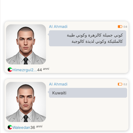
Al Ahmadi
0.6
كوني جميلة كالزهرة وكوني طيبة
كالملئيكة وكوني لذيذة كالوجبة
anni
Himezrgui2...
44
Al Ahmadi
0.2
Kuwaiti
anni
Waleedan
36