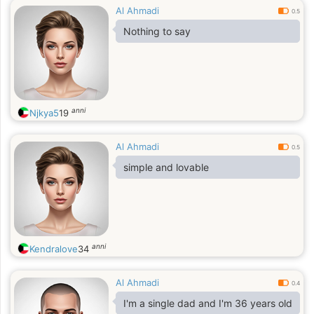
Al Ahmadi
0.5
Nothing to say
anni
Njkya5
19
Al Ahmadi
0.5
simple and lovable
anni
Kendralove
34
Al Ahmadi
0.4
I'm a single dad and I'm 36 years old