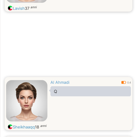
anni
Lavish
37
Al Ahmadi
0.4
Q
anni
Sheikhaaqq
18