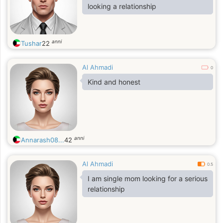
looking a relationship
anni
Tushar
22
Al Ahmadi
0
Kind and honest
anni
Annarash08...
42
Al Ahmadi
0.5
I am single mom looking for a serious
relationship