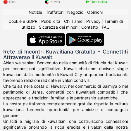
Cina
Kuwait
Tutta la lista
Notizie
|
Truffatori
|
Negozio
|
Opinioni
Cookie e GDPR
|
Pubblicità
|
Chi siamo
|
Privacy
|
Termini di
utilizzo
|
Sicurezza dei minori
|
Contatto
|
FAQ
Rete di Incontri Kuwaitiana Gratuita – Connettiti
Attraverso il Kuwait
Ahlan wa sahlan! Benvenuto nella comunità di fiducia del Kuwait
per connessioni significative. Kuwait-chat.com riunisce single
kuwaitiani dalla modernità di Kuwait City ai quartieri tradizionali,
favorendo relazioni radicate in valori condivisi.
Che tu sia nella costa di Hawally, nel commercio di Salmiya o nel
patrimonio di Jahra, connettiti con kuwaitiani compatibili che
apprezzano le tradizioni familiari e le partnership autentiche.
La nostra piattaforma completamente gratuita rispetta la cultura
kuwaitiana fornendo opportunità per amicizie e compagnia
genuine.
Unisciti a migliaia di kuwaitiani che costruiscono connessioni
significative onorando la ricca eredità e i valori della nostra