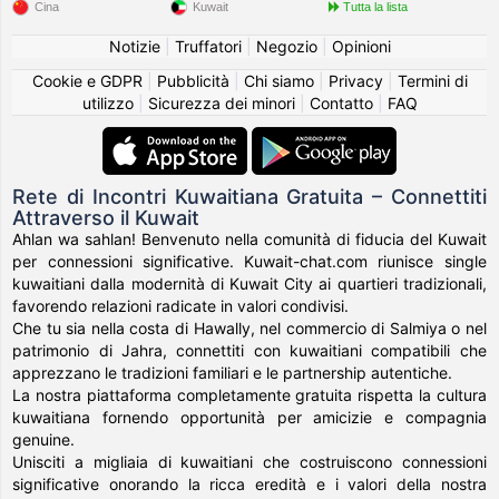
Cina
Kuwait
Tutta la lista
Notizie
|
Truffatori
|
Negozio
|
Opinioni
Cookie e GDPR
|
Pubblicità
|
Chi siamo
|
Privacy
|
Termini di
utilizzo
|
Sicurezza dei minori
|
Contatto
|
FAQ
Rete di Incontri Kuwaitiana Gratuita – Connettiti
Attraverso il Kuwait
Ahlan wa sahlan! Benvenuto nella comunità di fiducia del Kuwait
per connessioni significative. Kuwait-chat.com riunisce single
kuwaitiani dalla modernità di Kuwait City ai quartieri tradizionali,
favorendo relazioni radicate in valori condivisi.
Che tu sia nella costa di Hawally, nel commercio di Salmiya o nel
patrimonio di Jahra, connettiti con kuwaitiani compatibili che
apprezzano le tradizioni familiari e le partnership autentiche.
La nostra piattaforma completamente gratuita rispetta la cultura
kuwaitiana fornendo opportunità per amicizie e compagnia
genuine.
Unisciti a migliaia di kuwaitiani che costruiscono connessioni
significative onorando la ricca eredità e i valori della nostra