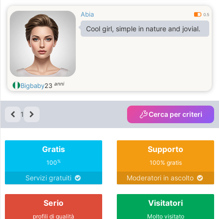
Abia
0.5
Cool girl, simple in nature and jovial.
anni
Bigbaby
23
1
Cerca per criteri
Gratis
Supporto
%
100
100% gratis
Servizi gratuiti
Moderatori in ascolto
Serio
Visitatori
profili di qualità
Molto visitato