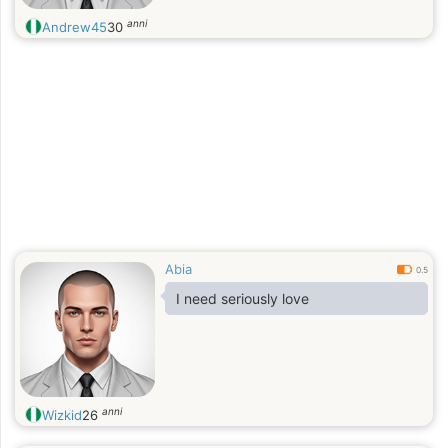
anni
Andrew45
30
Abia
0.5
I need seriously love
anni
Wizkid
26