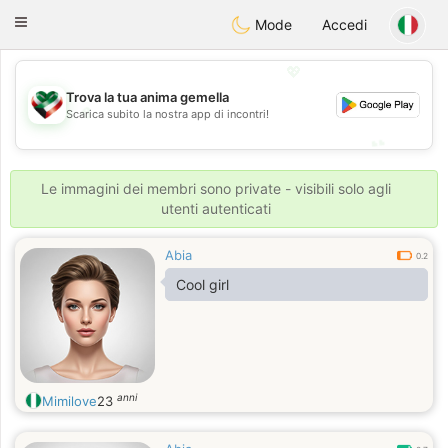
Kuwait
Chat
Toggle
Mode
Accedi
navigation
💖
Trova la tua anima gemella
💖
Scarica subito la nostra app di incontri!
💕
💕
Le immagini dei membri sono private - visibili solo agli
utenti autenticati
Abia
0.2
Cool girl
anni
Mimilove
23