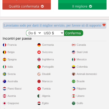
Qualità confermata
Il migliore
Lavoriamo sodo per darti il miglior servizio, per favore sii di supporto
Incontri per paese
Francia
Germania
Canada
Belgio
Svizzera
Stati Uniti
Spagna
Inghilterra
Messico
Italia
Portogallo
Colombia
Svezia
Disabili
Animali domestici
Australia
Marocco
Brasile
Paesi Bassi
Tunisia
Filippine
Austria
Algeria
Libano
Giappone
Egitto
Golfo