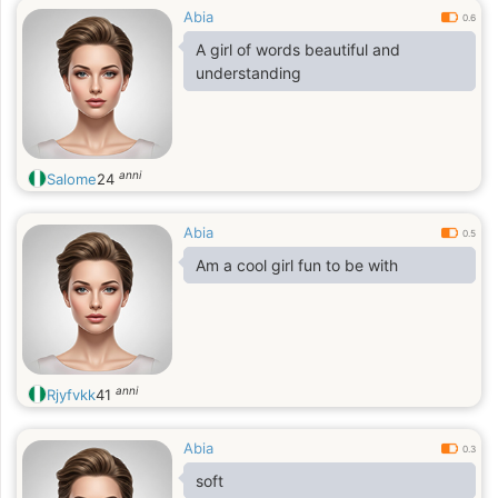
Abia
0.6
A girl of words beautiful and
understanding
anni
Salome
24
Abia
0.5
Am a cool girl fun to be with
anni
Rjyfvkk
41
Abia
0.3
soft