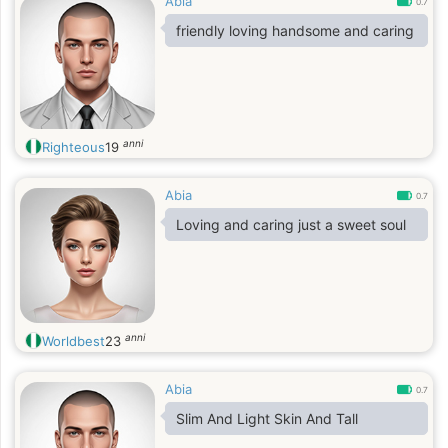
Abia
0.7
friendly loving handsome and caring
anni
Righteous
19
Abia
0.7
Loving and caring just a sweet soul
anni
Worldbest
23
Abia
0.7
Slim And Light Skin And Tall