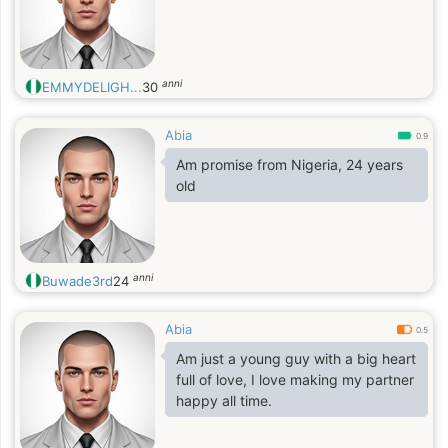
anni
EMMYDELIGH...
30
Abia
0.9
Am promise from Nigeria, 24 years
old
anni
Buwade3rd
24
Abia
0.5
Am just a young guy with a big heart
full of love, I love making my partner
happy all time.