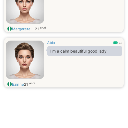
anni
Margaretel...
21
Abia
0.7
I'm a calm beautiful good lady
anni
Ezinne
21