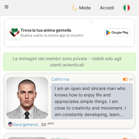
Kuwait
Chat
Toggle
Mode
Accedi
navigation
💖
Trova la tua anima gemella
💖
Scarica subito la nostra app di incontri!
💕
💕
Le immagini dei membri sono private - visibili solo agli
utenti autenticati
California
0.4
I am an open and sincere man who
knows how to enjoy life and
appreciates simple things. I am
close to creativity and movement. I
am constantly developing, learn
easily and accept new opportunities
anni
Georgehend...
50
with openness.