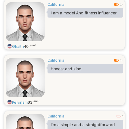
California
0.4
I am a model And fitness influencer
anni
Ghaith
40
California
0.4
Honest and kind
anni
Kelvinsm
63
California
0
I'm a simple and a straightforward