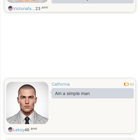
first, I’ll have to see if I’ll have
anni
Victoria1s...
23
enough to go. What about you? How
long has it been since you last
visited the beach?
California
0.2
Am a simple man
anni
Lekzy
46