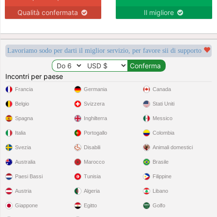
Qualità confermata
Il migliore
Lavoriamo sodo per darti il miglior servizio, per favore sii di supporto
Incontri per paese
Francia
Germania
Canada
Belgio
Svizzera
Stati Uniti
Spagna
Inghilterra
Messico
Italia
Portogallo
Colombia
Svezia
Disabili
Animali domestici
Australia
Marocco
Brasile
Paesi Bassi
Tunisia
Filippine
Austria
Algeria
Libano
Giappone
Egitto
Golfo