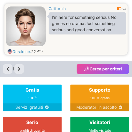
my principles. I’m someone who
California
genuinely cares about making a
0.3
positive difference in the lives of
I’m here for something serious No
people I meet.
games no drama Just something
serious and good conversation
anni
Geraldine.
22
1
Cerca per criteri
Gratis
Supporto
%
100
100% gratis
Servizi gratuiti
Moderatori in ascolto
Serio
Visitatori
profili di qualità
Molto visitato