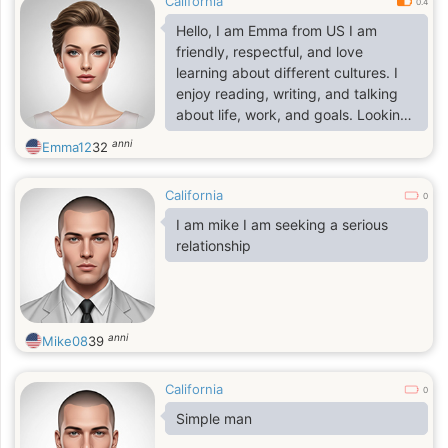
California
0.4
Hello, I am Emma from US I am
friendly, respectful, and love
learning about different cultures. I
enjoy reading, writing, and talking
about life, work, and goals. Looking
to make genuine friends and good
anni
Emma12
32
connections.
California
0
I am mike I am seeking a serious
relationship
anni
Mike08
39
California
0
Simple man