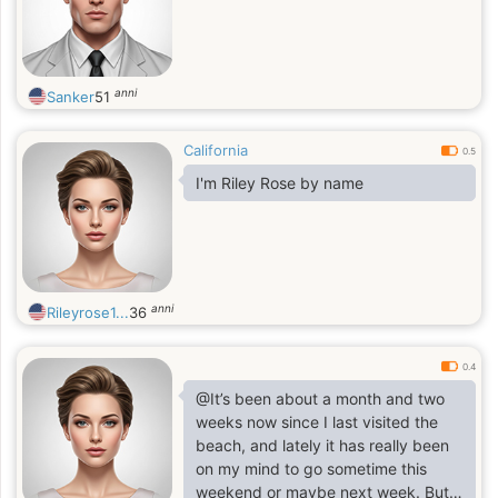
anni
Sanker
51
California
0.5
I'm Riley Rose by name
anni
Rileyrose1...
36
0.4
@It’s been about a month and two
weeks now since I last visited the
beach, and lately it has really been
on my mind to go sometime this
weekend or maybe next week. But