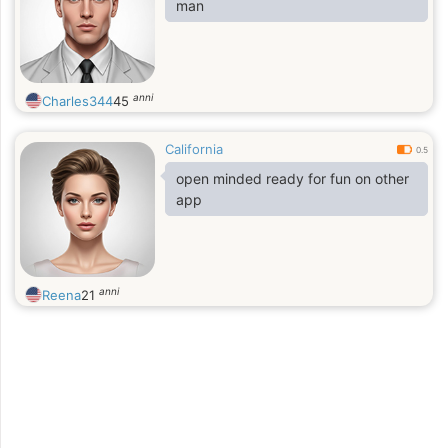
man
anni
Charles344
45
California
0.5
open minded ready for fun on other
app
anni
Reena
21