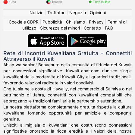
Cina
Kuwait
Tutta la lista
Notizie
|
Truffatori
|
Negozio
|
Opinioni
Cookie e GDPR
|
Pubblicità
|
Chi siamo
|
Privacy
|
Termini di
utilizzo
|
Sicurezza dei minori
|
Contatto
|
FAQ
Rete di Incontri Kuwaitiana Gratuita – Connettiti
Attraverso il Kuwait
Ahlan wa sahlan! Benvenuto nella comunità di fiducia del Kuwait
per connessioni significative. Kuwait-chat.com riunisce single
kuwaitiani dalla modernità di Kuwait City ai quartieri tradizionali,
favorendo relazioni radicate in valori condivisi.
Che tu sia nella costa di Hawally, nel commercio di Salmiya o nel
patrimonio di Jahra, connettiti con kuwaitiani compatibili che
apprezzano le tradizioni familiari e le partnership autentiche.
La nostra piattaforma completamente gratuita rispetta la cultura
kuwaitiana fornendo opportunità per amicizie e compagnia
genuine.
Unisciti a migliaia di kuwaitiani che costruiscono connessioni
significative onorando la ricca eredità e i valori della nostra