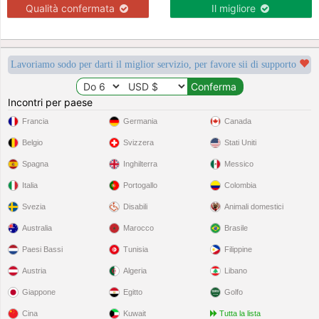
Qualità confermata
Il migliore
Lavoriamo sodo per darti il miglior servizio, per favore sii di supporto
Incontri per paese
Francia
Germania
Canada
Belgio
Svizzera
Stati Uniti
Spagna
Inghilterra
Messico
Italia
Portogallo
Colombia
Svezia
Disabili
Animali domestici
Australia
Marocco
Brasile
Paesi Bassi
Tunisia
Filippine
Austria
Algeria
Libano
Giappone
Egitto
Golfo
Cina
Kuwait
Tutta la lista