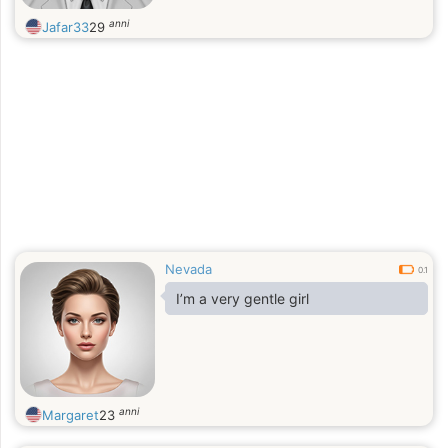
anni
Jafar33
29
Nevada
0.1
I’m a very gentle girl
anni
Margaret
23