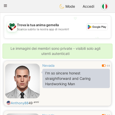
Kuwait
Chat
Toggle
Mode
Accedi
navigation
💖
Trova la tua anima gemella
💖
Scarica subito la nostra app di incontri!
💕
💕
Le immagini dei membri sono private - visibili solo agli
utenti autenticati
Nevada
0.5
I'm so sincere honest
straightforward and Caring
Hardworking Man
anni
Anthony88
49