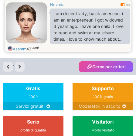
Nevada
0.6
I am decent lady, balck american. i
am an enterpreneur. I got widowed
3 years ago. i have one child. I love
to read and swim at my leisure
times. I love to know much about
nature so i send much time up on
anni
Asamm
43
the mountains because thats where i
indend to live. I love to invest in local
businesses. i am honest.
1
Cerca per criteri
Gratis
Supporto
%
100
100% gratis
Servizi gratuiti
Moderatori in ascolto
Serio
Visitatori
profili di qualità
Molto visitato