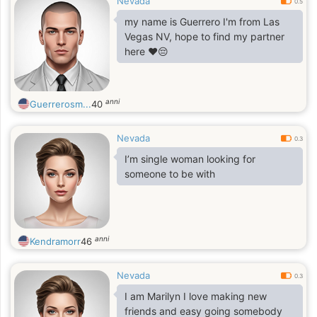
Nevada
0.5
my name is Guerrero I'm from Las
Vegas NV, hope to find my partner
here ❤️😔
anni
Guerrerosm...
40
Nevada
0.3
I’m single woman looking for
someone to be with
anni
Kendramorr
46
Nevada
0.3
I am Marilyn I love making new
friends and easy going somebody