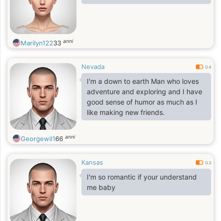
anni
Marilyn122
33
Nevada
0.4
I'm a down to earth Man who loves
adventure and exploring and I have
good sense of humor as much as I
like making new friends.
anni
Georgewil1
66
Kansas
0.3
I'm so romantic if your understand
me baby