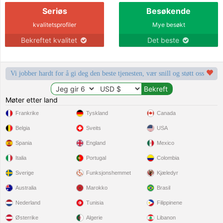
Seriøs
Besøkende
kvalitetsprofiler
Mye besøkt
Bekreftet kvalitet
Det beste
Vi jobber hardt for å gi deg den beste tjenesten, vær snill og støtt oss
Møter etter land
Frankrike
Tyskland
Canada
Belgia
Sveits
USA
Spania
England
Mexico
Italia
Portugal
Colombia
Sverige
Funksjonshemmet
Kjæledyr
Australia
Marokko
Brasil
Nederland
Tunisia
Filippinene
Østerrike
Algerie
Libanon