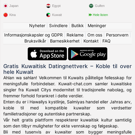
Japan
Egypt
Gulfen
Kina
Kuwait
Hele listen
Nyheter
|
Svindlere
|
Butikk
|
Meninger
Informasjonskapsler og GDPR
|
Reklame
|
Om oss
|
Personvern
|
Bruksvilkår
|
Barnesikkerhet
|
Kontakt
|
FAQ
Gratis Kuwaitisk Datingnettverk – Koble til over
hele Kuwait
Ahlan wa sahlan! Velkommen til Kuwaits pålitelige fellesskap for
meningsfulle forbindelser. Kuwait-chat.com samler kuwaitiske
singler fra Kuwait Citys modernitet til tradisjonelle nabolag, og
fremmer forhold forankret i delte verdier.
Enten du er i Hawallys kystlinje, Salmiyas handel eller Jahras arv,
koble til med kompatible kuwaiter som verdsetter
familietradisjoner og autentiske partnerskap.
Vår helt gratis plattform respekterer kuwaitisk kultur samtidig
som den tilbyr muligheter for ekte vennskap og følgeskap.
Bli med tusenvis av kuwaiter som bygger meningsfulle