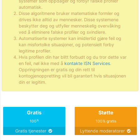
systemer som oppdager og forbyr falske profiler
automatisk.
Disse algoritmene bruker matematiske formler og
drives ikke alltid av mennesker. Disse systemene
beskytter deg og utfyller menneskelig overvåking
ved å eliminere falske profiler og svindlere.
Automatiserte systemer kan imidlertid gjøre feil og
kan misfortolke situasjoner, og potensielt forby
legitime profiler.
Hvis profilen din har blitt forbudt og du tror dette var
en feil, nøl ikke med å
kontakte ISN Services
.
Oppringningen er gratis og din rett til
kontogjenoppretting vil bli garantert hvis situasjonen
din er legitim.
Gratis
Støtte
%
100
100% gratis
Gratis tjenester
Lyttende moderatorer