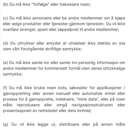
(b) Du må ikke "forfølge" eller trakassere noen;
(c) Du må ikke annonsere eller be andre medlemmer om å kjøpe
eller selge produkter eller tjenester gjennom tjenesten. Du vil ikke
overføre strenger, spam eller søppelpost til andre medlemmer;
(d) Du uttrykker eller antyder at uttalelser ikke støttes av oss
uten vårt forutgående skriftlige samtykke;
(e) Du må ikke samle inn eller samle inn personlig informasjon om
andre medlemmer for kommersielt formål uten deres uttrykkelige
samtykke;
(f) Du må ikke bruke noen bots, søkesider for applikasjoner /
gjenoppretting eller annen manuell eller automatisk enhet eller
prosess for å gjenopprette, indeksere, "mine data", eller på noen
måte reprodusere eller omgå navigasjonsstrukturen eller
presentasjonen av nettstedet eller dets innhold;
(g) Du vil ikke legge ut, distribuere eller på annen måte