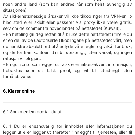
noen andre land (som kan endres når som helst avhengig av
situasjonen).
Av sikkerhetsmessige årsaker vil ikke tilkoblinger fra VPN-er, ip
blaclisted eller skjult eller passerer via proxy ikke være gratis,
selv om de kommer fra hovedlandet på nettstedet (Kuwait).
- En betaling gir deg retten til å bruke dette nettstedet i tilfelle du
er en del av de uautoriserte tilkoblingene på nettstedet vårt, men
du har ikke absolutt rett til å adlyde våre regler og vilkår for bruk,
og derfor kan kontoen din bli utestengt, uten varsel, og ingen
refusjon vil bli gjort.
- En gullkonto som legger ut falsk eller inkonsekvent informasjon,
betraktes som en falsk profil, og vil bli utestengt uten
forhåndsvarsel.
6. Kjører online
6.1 Som medlem godtar du at:
6.1.1 Du er eneansvarlig for innholdet eller informasjonen du
legger ut eller legger ut (heretter "innlegg") til tjenesten, eller til