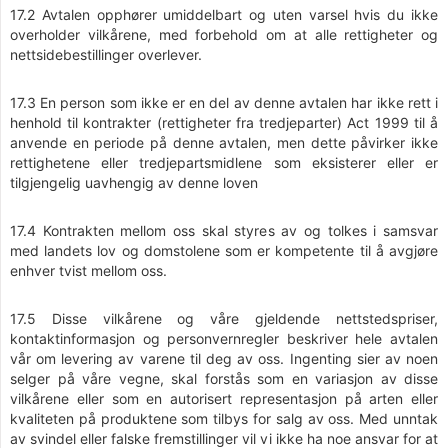
17.2 Avtalen opphører umiddelbart og uten varsel hvis du ikke
overholder vilkårene, med forbehold om at alle rettigheter og
nettsidebestillinger overlever.
17.3 En person som ikke er en del av denne avtalen har ikke rett i
henhold til kontrakter (rettigheter fra tredjeparter) Act 1999 til å
anvende en periode på denne avtalen, men dette påvirker ikke
rettighetene eller tredjepartsmidlene som eksisterer eller er
tilgjengelig uavhengig av denne loven
17.4 Kontrakten mellom oss skal styres av og tolkes i samsvar
med landets lov og domstolene som er kompetente til å avgjøre
enhver tvist mellom oss.
17.5 Disse vilkårene og våre gjeldende nettstedspriser,
kontaktinformasjon og personvernregler beskriver hele avtalen
vår om levering av varene til deg av oss. Ingenting sier av noen
selger på våre vegne, skal forstås som en variasjon av disse
vilkårene eller som en autorisert representasjon på arten eller
kvaliteten på produktene som tilbys for salg av oss. Med unntak
av svindel eller falske fremstillinger vil vi ikke ha noe ansvar for at