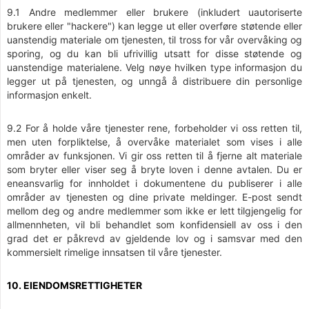
9.1 Andre medlemmer eller brukere (inkludert uautoriserte
brukere eller "hackere") kan legge ut eller overføre støtende eller
uanstendig materiale om tjenesten, til tross for vår overvåking og
sporing, og du kan bli ufrivillig utsatt for disse støtende og
uanstendige materialene. Velg nøye hvilken type informasjon du
legger ut på tjenesten, og unngå å distribuere din personlige
informasjon enkelt.
9.2 For å holde våre tjenester rene, forbeholder vi oss retten til,
men uten forpliktelse, å overvåke materialet som vises i alle
områder av funksjonen. Vi gir oss retten til å fjerne alt materiale
som bryter eller viser seg å bryte loven i denne avtalen. Du er
eneansvarlig for innholdet i dokumentene du publiserer i alle
områder av tjenesten og dine private meldinger. E-post sendt
mellom deg og andre medlemmer som ikke er lett tilgjengelig for
allmennheten, vil bli behandlet som konfidensiell av oss i den
grad det er påkrevd av gjeldende lov og i samsvar med den
kommersielt rimelige innsatsen til våre tjenester.
10. EIENDOMSRETTIGHETER