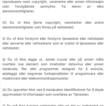
reprodusere noen copyright, varemerke eller annen informasjon
uten forutgående samtykke fra eieren av slike
eiendomsrettigheter;
(h) Du vil ikke fjerne copyright, varemerker eller andre
eiendomsrettigheter som finnes på nettstedet;
(i) Du vil ikke forstyrre eller forstyrre tjenestene eller nettstedet
eller serverne eller nettverkene som er koblet til tjenestene eller
nettstedet;
(j) Du vil ikke legge ut, sende e-post eller på annen måte
overføre noe element som inneholder datavirus eller annen
datakode, filer eller programmer designet for å avbryte,
ødelegge eller begrense funksjonaliteten til programvare eller
maskinvare eller telekommunikasjonsutstyr
(k) Du oppretter ikke ved å manipulere identifikatorer for å skjule
opprinnelsen til informasjon som overføres av Tjenesten;
(l) Du må ikke kopiere nettstedet eller en del av nettstedet og