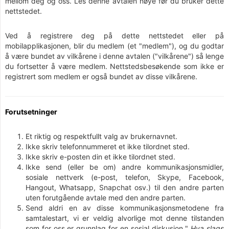
mellom deg og oss. Les denne avtalen nøye før du bruker dette
nettstedet.
Ved å registrere deg på dette nettstedet eller på
mobilapplikasjonen, blir du medlem (et "medlem"), og du godtar
å være bundet av vilkårene i denne avtalen ("vilkårene") så lenge
du fortsetter å være medlem. Nettstedsbesøkende som ikke er
registrert som medlem er også bundet av disse vilkårene.
Forutsetninger
Et riktig og respektfullt valg av brukernavnet.
Ikke skriv telefonnummeret et ikke tilordnet sted.
Ikke skriv e-posten din et ikke tilordnet sted.
Ikke send (eller be om) andre kommunikasjonsmidler,
sosiale nettverk (e-post, telefon, Skype, Facebook,
Hangout, Whatsapp, Snapchat osv.) til den andre parten
uten forutgående avtale med den andre parten.
Send aldri en av disse kommunikasjonsmetodene fra
samtalestart, vi er veldig alvorlige mot denne tilstanden
som for oss er grunnlag for en sosial diskusjon "
Hva slags