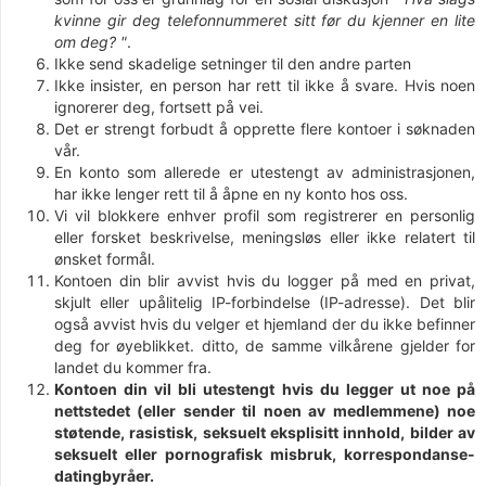
kvinne gir deg telefonnummeret sitt før du kjenner en lite
om deg? "
.
Ikke send skadelige setninger til den andre parten
Ikke insister, en person har rett til ikke å svare. Hvis noen
ignorerer deg, fortsett på vei.
Det er strengt forbudt å opprette flere kontoer i søknaden
vår.
En konto som allerede er utestengt av administrasjonen,
har ikke lenger rett til å åpne en ny konto hos oss.
Vi vil blokkere enhver profil som registrerer en personlig
eller forsket beskrivelse, meningsløs eller ikke relatert til
ønsket formål.
Kontoen din blir avvist hvis du logger på med en privat,
skjult eller upålitelig IP-forbindelse (IP-adresse). Det blir
også avvist hvis du velger et hjemland der du ikke befinner
deg for øyeblikket. ditto, de samme vilkårene gjelder for
landet du kommer fra.
Kontoen din vil bli utestengt hvis du legger ut noe på
nettstedet (eller sender til noen av medlemmene) noe
støtende, rasistisk, seksuelt eksplisitt innhold, bilder av
seksuelt eller pornografisk misbruk, korrespondanse-
datingbyråer.