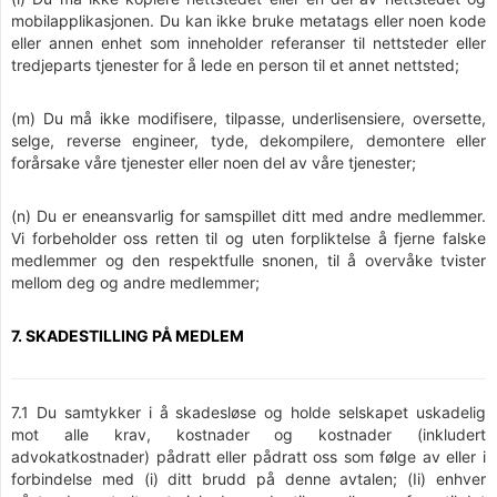
mobilapplikasjonen. Du kan ikke bruke metatags eller noen kode
eller annen enhet som inneholder referanser til nettsteder eller
tredjeparts tjenester for å lede en person til et annet nettsted;
(m) Du må ikke modifisere, tilpasse, underlisensiere, oversette,
selge, reverse engineer, tyde, dekompilere, demontere eller
forårsake våre tjenester eller noen del av våre tjenester;
(n) Du er eneansvarlig for samspillet ditt med andre medlemmer.
Vi forbeholder oss retten til og uten forpliktelse å fjerne falske
medlemmer og den respektfulle snonen, til å overvåke tvister
mellom deg og andre medlemmer;
7. SKADESTILLING PÅ MEDLEM
7.1 Du samtykker i å skadesløse og holde selskapet uskadelig
mot alle krav, kostnader og kostnader (inkludert
advokatkostnader) pådratt eller pådratt oss som følge av eller i
forbindelse med (i) ditt brudd på denne avtalen; (Ii) enhver