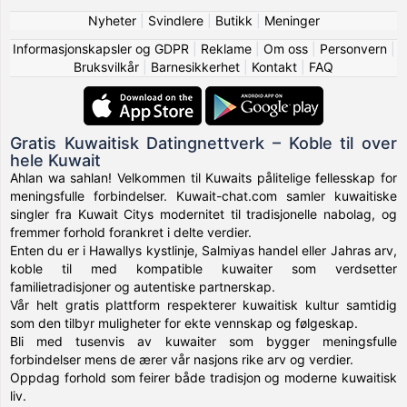
Nyheter
|
Svindlere
|
Butikk
|
Meninger
Informasjonskapsler og GDPR
|
Reklame
|
Om oss
|
Personvern
|
Bruksvilkår
|
Barnesikkerhet
|
Kontakt
|
FAQ
Gratis Kuwaitisk Datingnettverk – Koble til over
hele Kuwait
Ahlan wa sahlan! Velkommen til Kuwaits pålitelige fellesskap for
meningsfulle forbindelser. Kuwait-chat.com samler kuwaitiske
singler fra Kuwait Citys modernitet til tradisjonelle nabolag, og
fremmer forhold forankret i delte verdier.
Enten du er i Hawallys kystlinje, Salmiyas handel eller Jahras arv,
koble til med kompatible kuwaiter som verdsetter
familietradisjoner og autentiske partnerskap.
Vår helt gratis plattform respekterer kuwaitisk kultur samtidig
som den tilbyr muligheter for ekte vennskap og følgeskap.
Bli med tusenvis av kuwaiter som bygger meningsfulle
forbindelser mens de ærer vår nasjons rike arv og verdier.
Oppdag forhold som feirer både tradisjon og moderne kuwaitisk
liv.