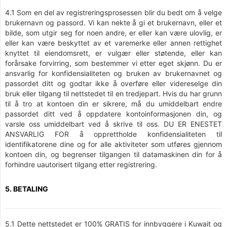
4.1 Som en del av registreringsprosessen blir du bedt om å velge
brukernavn og passord. Vi kan nekte å gi et brukernavn, eller et
bilde, som utgir seg for noen andre, er eller kan være ulovlig, er
eller kan være beskyttet av et varemerke eller annen rettighet
knyttet til eiendomsrett, er vulgær eller støtende, eller kan
forårsake forvirring, som bestemmer vi etter eget skjønn. Du er
ansvarlig for konfidensialiteten og bruken av brukernavnet og
passordet ditt og godtar ikke å overføre eller videreselge din
bruk eller tilgang til nettstedet til en tredjepart. Hvis du har grunn
til å tro at kontoen din er sikrere, må du umiddelbart endre
passordet ditt ved å oppdatere kontoinformasjonen din, og
varsle oss umiddelbart ved å skrive til oss. DU ER ENESTET
ANSVARLIG FOR å opprettholde konfidensialiteten til
identifikatorene dine og for alle aktiviteter som utføres gjennom
kontoen din, og begrenser tilgangen til datamaskinen din for å
forhindre uautorisert tilgang etter registrering.
5. BETALING
5.1 Dette nettstedet er 100% GRATIS for innbyggere i Kuwait og