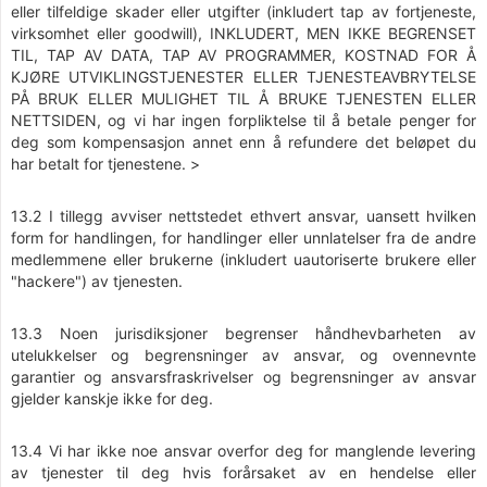
eller tilfeldige skader eller utgifter (inkludert tap av fortjeneste,
virksomhet eller goodwill), INKLUDERT, MEN IKKE BEGRENSET
TIL, TAP AV DATA, TAP AV PROGRAMMER, KOSTNAD FOR Å
KJØRE UTVIKLINGSTJENESTER ELLER TJENESTEAVBRYTELSE
PÅ BRUK ELLER MULIGHET TIL Å BRUKE TJENESTEN ELLER
NETTSIDEN, og vi har ingen forpliktelse til å betale penger for
deg som kompensasjon annet enn å refundere det beløpet du
har betalt for tjenestene. >
13.2 I tillegg avviser nettstedet ethvert ansvar, uansett hvilken
form for handlingen, for handlinger eller unnlatelser fra de andre
medlemmene eller brukerne (inkludert uautoriserte brukere eller
"hackere") av tjenesten.
13.3 Noen jurisdiksjoner begrenser håndhevbarheten av
utelukkelser og begrensninger av ansvar, og ovennevnte
garantier og ansvarsfraskrivelser og begrensninger av ansvar
gjelder kanskje ikke for deg.
13.4 Vi har ikke noe ansvar overfor deg for manglende levering
av tjenester til deg hvis forårsaket av en hendelse eller