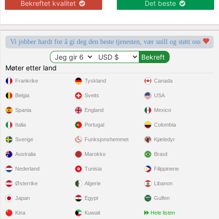
Bekreftet kvalitet
Det beste
Vi jobber hardt for å gi deg den beste tjenesten, vær snill og støtt oss
Møter etter land
Frankrike
Tyskland
Canada
Belgia
Sveits
USA
Spania
England
Mexico
Italia
Portugal
Colombia
Sverige
Funksjonshemmet
Kjæledyr
Australia
Marokko
Brasil
Nederland
Tunisia
Filippinene
Østerrike
Algerie
Libanon
Japan
Egypt
Gulfen
Kina
Kuwait
Hele listen