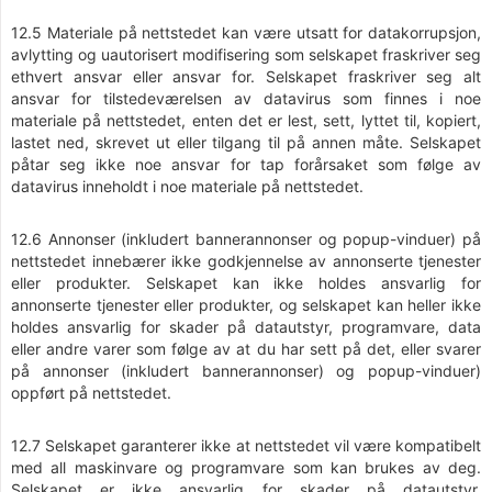
12.5 Materiale på nettstedet kan være utsatt for datakorrupsjon,
avlytting og uautorisert modifisering som selskapet fraskriver seg
ethvert ansvar eller ansvar for. Selskapet fraskriver seg alt
ansvar for tilstedeværelsen av datavirus som finnes i noe
materiale på nettstedet, enten det er lest, sett, lyttet til, kopiert,
lastet ned, skrevet ut eller tilgang til på annen måte. Selskapet
påtar seg ikke noe ansvar for tap forårsaket som følge av
datavirus inneholdt i noe materiale på nettstedet.
12.6 Annonser (inkludert bannerannonser og popup-vinduer) på
nettstedet innebærer ikke godkjennelse av annonserte tjenester
eller produkter. Selskapet kan ikke holdes ansvarlig for
annonserte tjenester eller produkter, og selskapet kan heller ikke
holdes ansvarlig for skader på datautstyr, programvare, data
eller andre varer som følge av at du har sett på det, eller svarer
på annonser (inkludert bannerannonser) og popup-vinduer)
oppført på nettstedet.
12.7 Selskapet garanterer ikke at nettstedet vil være kompatibelt
med all maskinvare og programvare som kan brukes av deg.
Selskapet er ikke ansvarlig for skader på datautstyr,