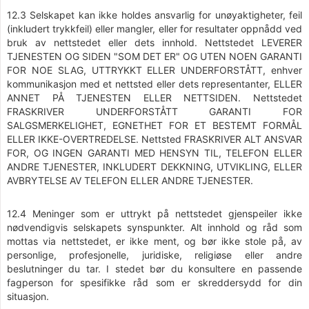
12.3 Selskapet kan ikke holdes ansvarlig for unøyaktigheter, feil
(inkludert trykkfeil) eller mangler, eller for resultater oppnådd ved
bruk av nettstedet eller dets innhold. Nettstedet LEVERER
TJENESTEN OG SIDEN "SOM DET ER" OG UTEN NOEN GARANTI
FOR NOE SLAG, UTTRYKKT ELLER UNDERFORSTÅTT, enhver
kommunikasjon med et nettsted eller dets representanter, ELLER
ANNET PÅ TJENESTEN ELLER NETTSIDEN. Nettstedet
FRASKRIVER UNDERFORSTÅTT GARANTI FOR
SALGSMERKELIGHET, EGNETHET FOR ET BESTEMT FORMÅL
ELLER IKKE-OVERTREDELSE. Nettsted FRASKRIVER ALT ANSVAR
FOR, OG INGEN GARANTI MED HENSYN TIL, TELEFON ELLER
ANDRE TJENESTER, INKLUDERT DEKKNING, UTVIKLING, ELLER
AVBRYTELSE AV TELEFON ELLER ANDRE TJENESTER.
12.4 Meninger som er uttrykt på nettstedet gjenspeiler ikke
nødvendigvis selskapets synspunkter. Alt innhold og råd som
mottas via nettstedet, er ikke ment, og bør ikke stole på, av
personlige, profesjonelle, juridiske, religiøse eller andre
beslutninger du tar. I stedet bør du konsultere en passende
fagperson for spesifikke råd som er skreddersydd for din
situasjon.