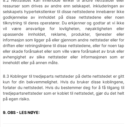
8.2 Nettstedet kan inneholde lenker til andre nettsteder eller
ressurser som drives av andre enn selskapet. inkluderingen av
selskapets hypertekstlenker til disse nettstedene innebærer ikke
godkjennelse av innholdet på disse nettstedene eller noen
tilknytning til deres operatører. Du erkjenner og godtar at vi ikke
vil være ansvarlige for lovligheten, nøyaktigheten eller
upassende innholdet, reklame, produkter, tjenester eller
informasjon som ligger på eller gjennom andre nettsteder eller for
driften eller retningslinjene til disse nettstedene, eller for noen tap
eller skade forårsaket eller som ville være forårsaket av bruk eller
avhengighet av slike nettsteder eller informasjonen som er
inneholdt eller på annen måte.
8.3 Koblinger til tredjeparts nettsteder på dette nettstedet er gitt
kun for din bekvemmelighet. Hvis du bruker disse koblingene,
forlater du nettstedet. Hvis du bestemmer deg for å få tilgang til
tredjepartsnettsteder som er koblet til nettstedet, gjør du det helt
på egen risiko.
9. OBS - LES NØYE: