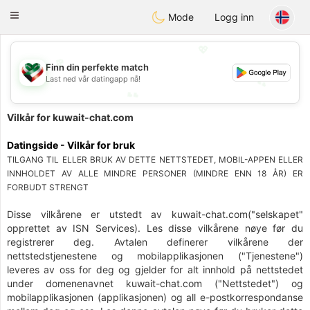
Kuwait
Chat
Toggle
Mode
Logg inn
navigation
💖
Finn din perfekte match
💕
Last ned vår datingapp nå!
💕
💖
Vilkår for kuwait-chat.com
Datingside - Vilkår for bruk
TILGANG TIL ELLER BRUK AV DETTE NETTSTEDET, MOBIL-APPEN ELLER
INNHOLDET AV ALLE MINDRE PERSONER (MINDRE ENN 18 ÅR) ER
FORBUDT STRENGT
Disse vilkårene er utstedt av kuwait-chat.com("selskapet"
opprettet av ISN Services). Les disse vilkårene nøye før du
registrerer deg. Avtalen definerer vilkårene der
nettstedstjenestene og mobilapplikasjonen ("Tjenestene")
leveres av oss for deg og gjelder for alt innhold på nettstedet
under domenenavnet kuwait-chat.com ("Nettstedet") og
mobilapplikasjonen (applikasjonen) og all e-postkorrespondanse