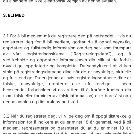
du å signere en ikke-elektronisk versjon av denne avtalen.
3. BLI MED
3.1 For å bli medlem må du registrere deg på nettstedet. Hvis du
registrerer deg for å bli medlem, godtar du å oppgi nøyaktig,
oppdatert og fullstendig informasjon om deg selv som forespurt
av vårt registreringsskjema ("Registreringsdata"), og å
vedlikeholde og oppdatere informasjonen din. slik at de forblir
nøyaktige, oppdaterte og komplette. Du samtykker i at vi kan
stole på registreringsdataene dine når de er nøyaktige, aktuelle
og fullstendige. Du erkjenner at hvis registreringsdataene dine er
falske, unøyaktige, utdaterte eller ufullstendige i noen
henseende, forbeholder vi oss retten til å fraråde kontoen din
(som falsk eller formidler av falsk informasjon) eller bare å si opp
denne avtalen og din bruk av nettsted.
3.2 Når du registrerer deg, vil vi be deg om å oppgi tilstrekkelig
informasjon for å indikere at du er minst 18 år gammel. Ved å bli
medlem, representerer og garanterer du at du er minst 18 år,
som er minimumsalderen for å bli medlem. Vi kan imidlertid ikke