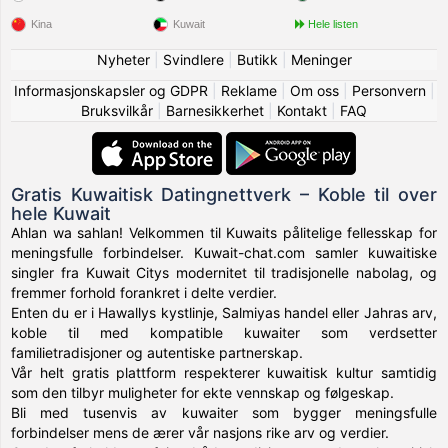
Kina
Kuwait
Hele listen
Nyheter
|
Svindlere
|
Butikk
|
Meninger
Informasjonskapsler og GDPR
|
Reklame
|
Om oss
|
Personvern
|
Bruksvilkår
|
Barnesikkerhet
|
Kontakt
|
FAQ
Gratis Kuwaitisk Datingnettverk – Koble til over
hele Kuwait
Ahlan wa sahlan! Velkommen til Kuwaits pålitelige fellesskap for
meningsfulle forbindelser. Kuwait-chat.com samler kuwaitiske
singler fra Kuwait Citys modernitet til tradisjonelle nabolag, og
fremmer forhold forankret i delte verdier.
Enten du er i Hawallys kystlinje, Salmiyas handel eller Jahras arv,
koble til med kompatible kuwaiter som verdsetter
familietradisjoner og autentiske partnerskap.
Vår helt gratis plattform respekterer kuwaitisk kultur samtidig
som den tilbyr muligheter for ekte vennskap og følgeskap.
Bli med tusenvis av kuwaiter som bygger meningsfulle
forbindelser mens de ærer vår nasjons rike arv og verdier.