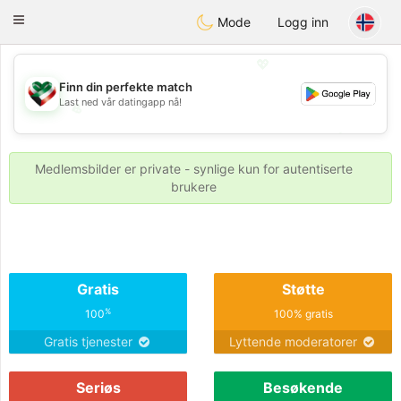
Kuwait
Chat
Toggle
Mode
Logg inn
navigation
💖
Finn din perfekte match
Last ned vår datingapp nå!
💖
💕
💕
Medlemsbilder er private - synlige kun for autentiserte
brukere
Gratis
Støtte
%
100
100% gratis
Gratis tjenester
Lyttende moderatorer
Seriøs
Besøkende