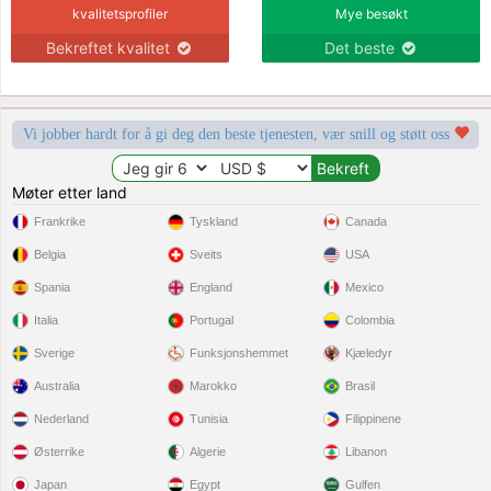
kvalitetsprofiler
Mye besøkt
Bekreftet kvalitet
Det beste
Vi jobber hardt for å gi deg den beste tjenesten, vær snill og støtt oss
Møter etter land
Frankrike
Tyskland
Canada
Belgia
Sveits
USA
Spania
England
Mexico
Italia
Portugal
Colombia
Sverige
Funksjonshemmet
Kjæledyr
Australia
Marokko
Brasil
Nederland
Tunisia
Filippinene
Østerrike
Algerie
Libanon
Japan
Egypt
Gulfen