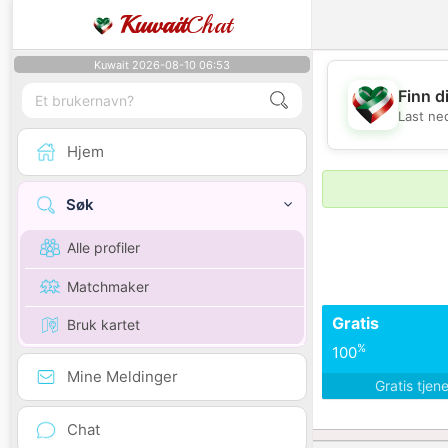
Kuwait
Chat
Kuwait 2026-08-10 06:53
Finn d
Last ne
Hjem
Søk
Alle profiler
Matchmaker
Gratis
Bruk kartet
%
100
Mine Meldinger
Gratis tjen
Chat