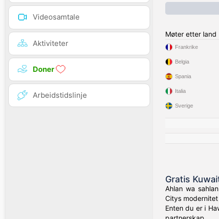
Videosamtale
Møter etter land
Aktiviteter
Frankrike
Belgia
Doner
Spania
Italia
Arbeidstidslinje
Sverige
Gratis Kuwait
Ahlan wa sahlan!
Citys modernitet 
Enten du er i Ha
partnerskap.