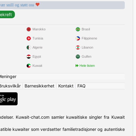
vær snill og støtt oss
Marokko
Brasil
Tunisia
Filippinene
Algerie
Libanon
Egypt
Gulfen
Kuwait
Hele listen
Meninger
Bruksvilkår
|
Barnesikkerhet
|
Kontakt
|
FAQ
indelser. Kuwait-chat.com samler kuwaitiske singler fra Kuwait
patible kuwaiter som verdsetter familietradisjoner og autentiske