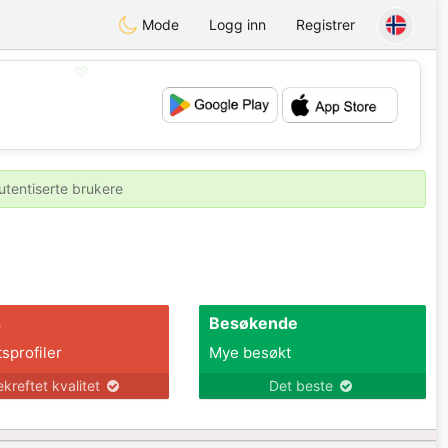
Mode
Logg inn
Registrer
💖
💕
utentiserte brukere
s
Besøkende
tsprofiler
Mye besøkt
ekreftet kvalitet
Det beste