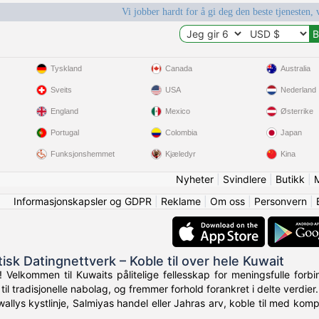
Vi jobber hardt for å gi deg den beste tjenesten, 
Tyskland
Canada
Australia
Sveits
USA
Nederland
England
Mexico
Østerrike
Portugal
Colombia
Japan
Funksjonshemmet
Kjæledyr
Kina
Nyheter
|
Svindlere
|
Butikk
|
Informasjonskapsler og GDPR
|
Reklame
|
Om oss
|
Personvern
|
isk Datingnettverk – Koble til over hele Kuwait
 Velkommen til Kuwaits pålitelige fellesskap for meningsfulle forb
til tradisjonelle nabolag, og fremmer forhold forankret i delte verdier.
wallys kystlinje, Salmiyas handel eller Jahras arv, koble til med kom