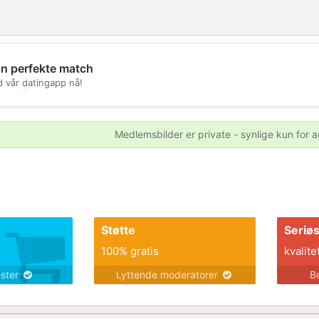
in perfekte match
d vår datingapp nå!
💖
💕
Medlemsbilder er private - synlige kun for a
Støtte
Seriø
100% gratis
kvalite
ester
Lyttende moderatorer
B