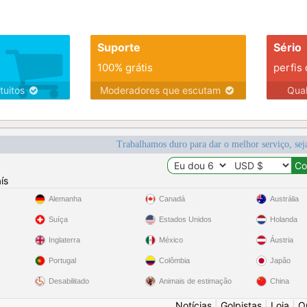
Suporte
Sério
100% grátis
perfis
tuitos
Moderadores que escutam
Qua
Trabalhamos duro para dar o melhor serviço, sej
ís
Alemanha
Canadá
Austrália
Suíça
Estados Unidos
Holanda
Inglaterra
México
Áustria
Portugal
Colômbia
Japão
Desabilitado
Animais de estimação
China
Notícias
|
Golpistas
|
Loja
|
O