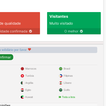
Visitantes
 de qualidade
Muito visitado
lidade confirmada
O melhor
a solidário por favor
Marrocos
Brasil
Tunísia
Filipinas
Argélia
Líbano
Egito
Golfo
Kuwait
Toda a lista
piniões