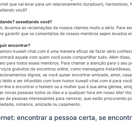
ernet que vai levar para um relacionamento duradouro, harmonioso, f
ediando você?
dando? assediando você?
, levamos as reclamações de nossos clientes muito a sério. Para s
a garantir que os comentários de nossos membros sejam levados em
guir encontrar?
 namoro kuwait-chat.com é uma maneira eficaz de fazer sério conhec
ntrará aquele com quem você pode compartilhar tudo. Além disso, e
reio para todos esses membros. Para chamar a atenção para o seu pe
viços gratuitos de encontros online, como mensagens instantâneas, 
elacionamentos dignos, se você quiser encontrar amizade, amor, cas
u tédio e ser infundido com bom humor kuwait-chat.com é para você
-line e encontrar o homem ou a mulher que é sua alma gêmea, amigo
r novas pessoas todos os dias e a qualquer hora em nosso site! V
es de pessoas interessantes para namorar, que estão procurando po
eriedade, romance, amizade ou casamento.
ernet: encontrar a pessoa certa, se encont