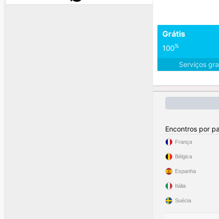
Grátis
%
100
Serviços gra
Encontros por pa
França
Bélgica
Espanha
Itália
Suécia