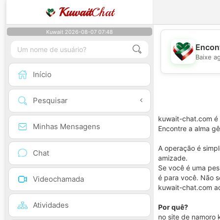
Kuwait
Chat
Kuwait 2026-08-07 07:48
Encont
Baixe a
Início
Pesquisar
kuwait-chat.com é 
Minhas Mensagens
Encontre a alma gê
A operação é simpl
Chat
amizade.
Se você é uma pess
é para você. Não s
Videochamada
kuwait-chat.com ao
Atividades
Por quê?
no site de namoro 