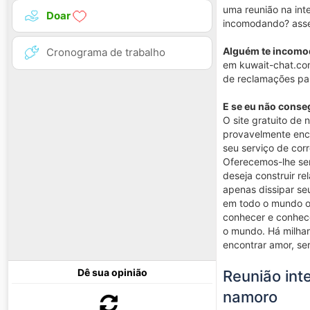
uma reunião na int
Doar
incomodando? ass
Alguém te incomo
Cronograma de trabalho
em kuwait-chat.com
de reclamações par
E se eu não conse
O site gratuito de
provavelmente enco
seu serviço de cor
Oferecemos-lhe ser
deseja construir r
apenas dissipar se
em todo o mundo on
conhecer e conhece
o mundo. Há milhar
encontrar amor, s
Dê sua opinião
Reunião int
namoro