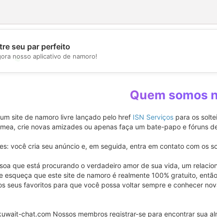
re seu par perfeito
gora nosso aplicativo de namoro!
💖
💕
Quem somos 
um site de namoro livre lançado pelo href
ISN Serviços
para os solte
mea, crie novas amizades ou apenas faça um bate-papo e fóruns de
es: você cria seu anúncio e, em seguida, entra em contato com os s
oa que está procurando o verdadeiro amor de sua vida, um relaciona
e esqueça que este site de namoro é realmente 100% gratuito, então
s seus favoritos para que você possa voltar sempre e conhecer nov
kuwait-chat.com Nossos membros registrar-se para encontrar sua a