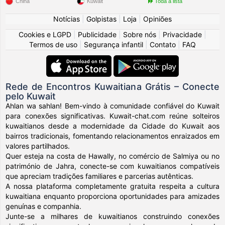
China
Kuwait
Toda a lista
Notícias
|
Golpistas
|
Loja
|
Opiniões
Cookies e LGPD
|
Publicidade
|
Sobre nós
|
Privacidade
|
Termos de uso
|
Segurança infantil
|
Contato
|
FAQ
Rede de Encontros Kuwaitiana Grátis – Conecte
pelo Kuwait
Ahlan wa sahlan! Bem-vindo à comunidade confiável do Kuwait
para conexões significativas. Kuwait-chat.com reúne solteiros
kuwaitianos desde a modernidade da Cidade do Kuwait aos
bairros tradicionais, fomentando relacionamentos enraizados em
valores partilhados.
Quer esteja na costa de Hawally, no comércio de Salmiya ou no
património de Jahra, conecte-se com kuwaitianos compatíveis
que apreciam tradições familiares e parcerias autênticas.
A nossa plataforma completamente gratuita respeita a cultura
kuwaitiana enquanto proporciona oportunidades para amizades
genuínas e companhia.
Junte-se a milhares de kuwaitianos construindo conexões