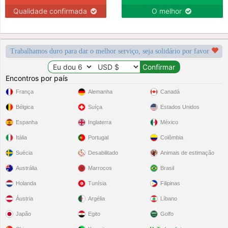
Qualidade confirmada
O melhor
Trabalhamos duro para dar o melhor serviço, seja solidário por favor
Encontros por país
França
Alemanha
Canadá
Bélgica
Suíça
Estados Unidos
Espanha
Inglaterra
México
Itália
Portugal
Colômbia
Suécia
Desabilitado
Animais de estimação
Austrália
Marrocos
Brasil
Holanda
Tunísia
Filipinas
Áustria
Argélia
Líbano
Japão
Egito
Golfo