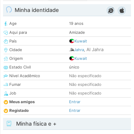
Minha identidade
Age
19 anos
Aqui para
Amizade
País
Kuwait
Al Jahra
Cidade
Jahra
,
Origem
Kuwait
Estado Civil
único
Nível Acadêmico
Não especificado
Fumar
Não especificado
Job
Não especificado
Meus amigos
Entrar
Registado
Entrar
Minha física e +