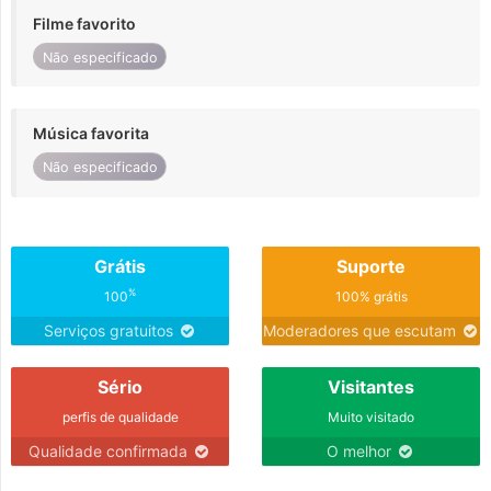
Filme favorito
Não especificado
Música favorita
Não especificado
Grátis
Suporte
%
100
100% grátis
Serviços gratuitos
Moderadores que escutam
Sério
Visitantes
perfis de qualidade
Muito visitado
Qualidade confirmada
O melhor