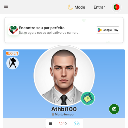
Kuwait
Chat
Toggle
Mode
Entrar
navigation
💖
Encontre seu par perfeito
💖
Baixe agora nosso aplicativo de namoro!
💕
💕
0.5/1
0
Athbi100
Muito tempo
0