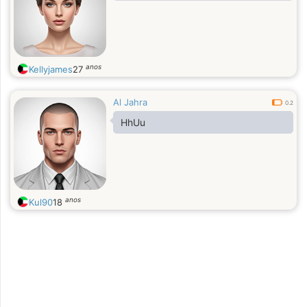
anos
Kellyjames
27
Al Jahra
0.2
HhUu
anos
Kul90
18