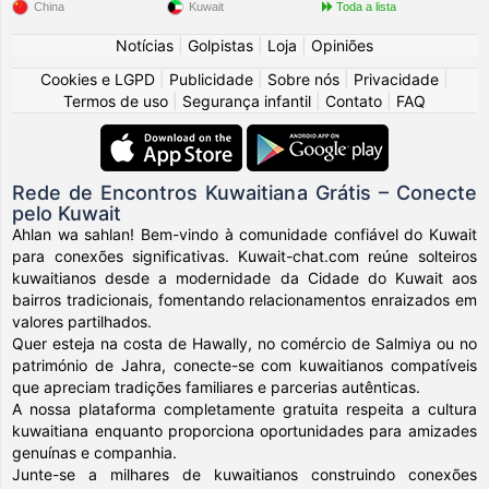
China
Kuwait
Toda a lista
Notícias
|
Golpistas
|
Loja
|
Opiniões
Cookies e LGPD
|
Publicidade
|
Sobre nós
|
Privacidade
|
Termos de uso
|
Segurança infantil
|
Contato
|
FAQ
Rede de Encontros Kuwaitiana Grátis – Conecte
pelo Kuwait
Ahlan wa sahlan! Bem-vindo à comunidade confiável do Kuwait
para conexões significativas. Kuwait-chat.com reúne solteiros
kuwaitianos desde a modernidade da Cidade do Kuwait aos
bairros tradicionais, fomentando relacionamentos enraizados em
valores partilhados.
Quer esteja na costa de Hawally, no comércio de Salmiya ou no
património de Jahra, conecte-se com kuwaitianos compatíveis
que apreciam tradições familiares e parcerias autênticas.
A nossa plataforma completamente gratuita respeita a cultura
kuwaitiana enquanto proporciona oportunidades para amizades
genuínas e companhia.
Junte-se a milhares de kuwaitianos construindo conexões