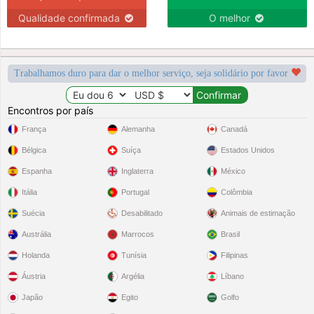
Qualidade confirmada
O melhor
Trabalhamos duro para dar o melhor serviço, seja solidário por favor
Encontros por país
França
Alemanha
Canadá
Bélgica
Suíça
Estados Unidos
Espanha
Inglaterra
México
Itália
Portugal
Colômbia
Suécia
Desabilitado
Animais de estimação
Austrália
Marrocos
Brasil
Holanda
Tunísia
Filipinas
Áustria
Argélia
Líbano
Japão
Egito
Golfo