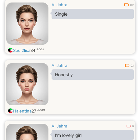
Al Jahra
0.2
Single
anos
Soul2lisa
34
Al Jahra
0.1
Honestly
anos
Halentina
27
Al Jahra
0
I’m lovely girl