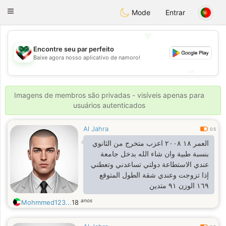
Kuwait
Chat
Toggle
Mode
Entrar
navigation
💖
Encontre seu par perfeito
💖
Baixe agora nosso aplicativo de namoro!
💕
💕
Imagens de membros são privadas - visíveis apenas para
usuários autenticados
Al Jahra
0.5
العمر ١٨ ٢٠٠٨ اعزب متخرج من الثانوي
بنسبة طبية وان شاء الله بدخل جامعة
عندي الاستطاعة دولتي تساعدني وتعطني
إذا تزوجت وعندي شقة الطول المتوقع
١٦٩ الوزن ٩١ متدين
anos
Mohmmed123...
18