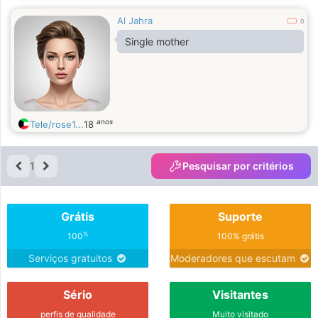
Al Jahra
0
Single mother
anos
Tele/rose1...
18
1
Pesquisar por critérios
Grátis
Suporte
%
100
100% grátis
Serviços gratuitos
Moderadores que escutam
Sério
Visitantes
perfis de qualidade
Muito visitado