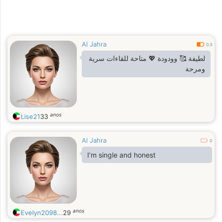
Al Jahra
0.3
لطيفة 🥰 وودودة 💖 متاحة للقاءات سرية
ومرحة
anos
Lise21
33
Al Jahra
0
I’m single and honest
anos
Evelyn2098...
29