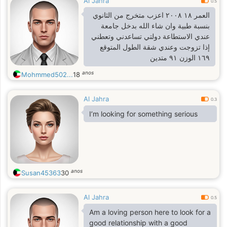
Al Jahra
0.5
العمر ١٨ ٢٠٠٨ اعزب متخرج من الثانوي
بنسبة طبية وان شاء الله بدخل جامعة
عندي الاستطاعة دولتي تساعدني وتعطني
إذا تزوجت وعندي شقة الطول المتوقع
١٦٩ الوزن ٩١ متدين
anos
Mohmmed502...
18
Al Jahra
0.3
I’m looking for something serious
anos
Susan45363
30
Al Jahra
0.5
Am a loving person here to look for a
good relationship with a good