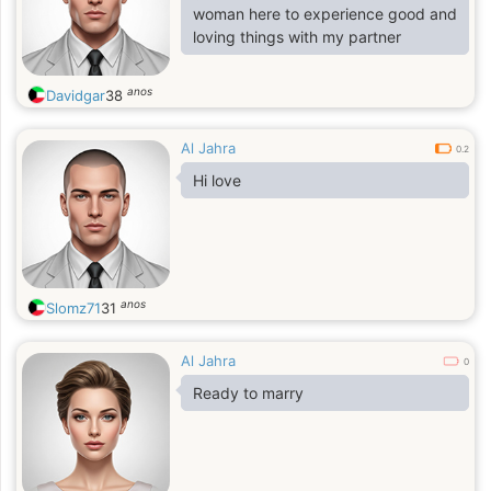
woman here to experience good and
loving things with my partner
anos
Davidgar
38
Al Jahra
0.2
Hi love
anos
Slomz71
31
Al Jahra
0
Ready to marry