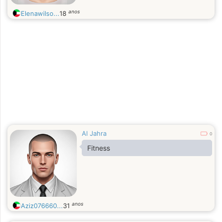
anos
Elenawilso...
18
Al Jahra
0
Fitness
anos
Aziz076660...
31