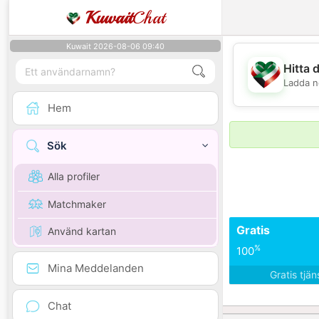
Kuwait
Chat
Kuwait 2026-08-06 09:40
Hitta 
Ladda n
Hem
Sök
Alla profiler
Matchmaker
Gratis
Använd kartan
%
100
Mina Meddelanden
Gratis tjä
Chat