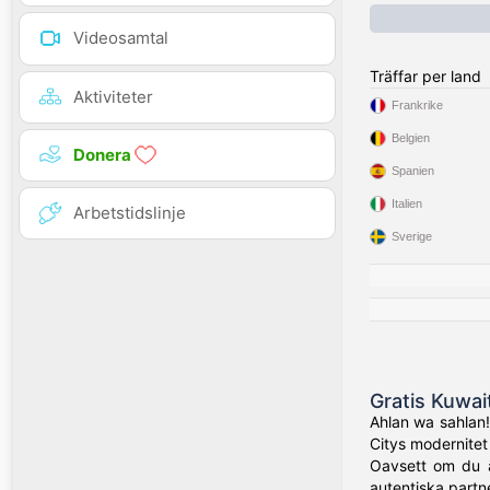
Videosamtal
Träffar per land
Aktiviteter
Frankrike
Belgien
Donera
Spanien
Italien
Arbetstidslinje
Sverige
Gratis Kuwai
Ahlan wa sahlan!
Citys modernitet t
Oavsett om du är
autentiska partn