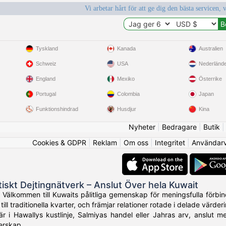
Vi arbetar hårt för att ge dig den bästa servicen, 
Tyskland
Kanada
Australien
Schweiz
USA
Nederländ
England
Mexiko
Österrike
Portugal
Colombia
Japan
Funktionshindrad
Husdjur
Kina
Nyheter
|
Bedragare
|
Butik
Cookies & GDPR
|
Reklam
|
Om oss
|
Integritet
|
Användarvi
tiskt Dejtingnätverk – Anslut Över hela Kuwait
 Välkommen till Kuwaits pålitliga gemenskap för meningsfulla förbin
ill traditionella kvarter, och främjar relationer rotade i delade värderi
 i Hawallys kustlinje, Salmiyas handel eller Jahras arv, anslut m
erskap.