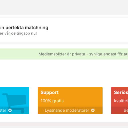
din perfekta matchning
er vår dejtingapp nu!
💖
💕
Medlemsbilder är privata - synliga endast för 
Support
Seriö
100% gratis
kvalite
nster
Lyssnande moderatorer
Be