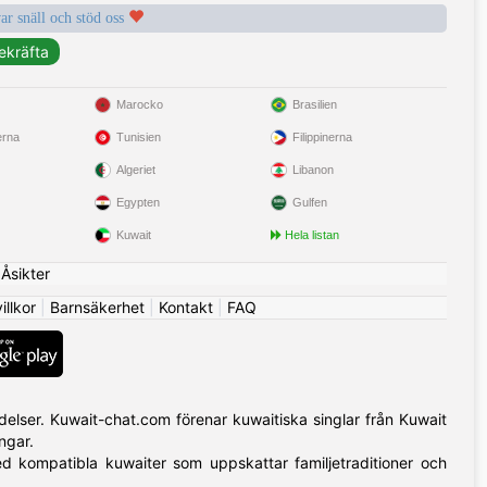
var snäll och stöd oss
Marocko
Brasilien
erna
Tunisien
Filippinerna
Algeriet
Libanon
Egypten
Gulfen
Kuwait
Hela listan
|
Åsikter
llkor
|
Barnsäkerhet
|
Kontakt
|
FAQ
delser. Kuwait-chat.com förenar kuwaitiska singlar från Kuwait
ngar.
ed kompatibla kuwaiter som uppskattar familjetraditioner och