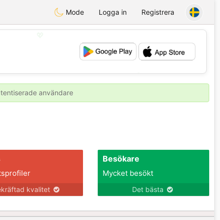
Mode
Logga in
Registrera
💖
💕
autentiserade användare
s
Besökare
tsprofiler
Mycket besökt
kräftad kvalitet
Det bästa