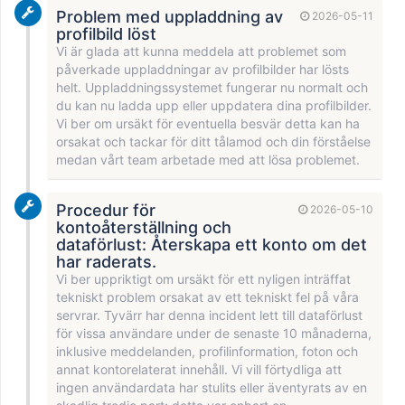
Problem med uppladdning av
2026-05-11
profilbild löst
Vi är glada att kunna meddela att problemet som
påverkade uppladdningar av profilbilder har lösts
helt. Uppladdningssystemet fungerar nu normalt och
du kan nu ladda upp eller uppdatera dina profilbilder.
Vi ber om ursäkt för eventuella besvär detta kan ha
orsakat och tackar för ditt tålamod och din förståelse
medan vårt team arbetade med att lösa problemet.
Procedur för
2026-05-10
kontoåterställning och
dataförlust: Återskapa ett konto om det
har raderats.
Vi ber uppriktigt om ursäkt för ett nyligen inträffat
tekniskt problem orsakat av ett tekniskt fel på våra
servrar. Tyvärr har denna incident lett till dataförlust
för vissa användare under de senaste 10 månaderna,
inklusive meddelanden, profilinformation, foton och
annat kontorelaterat innehåll. Vi vill förtydliga att
ingen användardata har stulits eller äventyrats av en