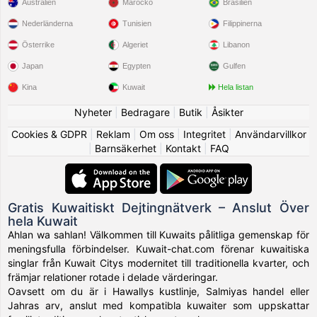
Australien
Marocko
Brasilien
Nederländerna
Tunisien
Filippinerna
Österrike
Algeriet
Libanon
Japan
Egypten
Gulfen
Kina
Kuwait
Hela listan
Nyheter
|
Bedragare
|
Butik
|
Åsikter
Cookies & GDPR
|
Reklam
|
Om oss
|
Integritet
|
Användarvillkor
|
Barnsäkerhet
|
Kontakt
|
FAQ
Gratis Kuwaitiskt Dejtingnätverk – Anslut Över
hela Kuwait
Ahlan wa sahlan! Välkommen till Kuwaits pålitliga gemenskap för
meningsfulla förbindelser. Kuwait-chat.com förenar kuwaitiska
singlar från Kuwait Citys modernitet till traditionella kvarter, och
främjar relationer rotade i delade värderingar.
Oavsett om du är i Hawallys kustlinje, Salmiyas handel eller
Jahras arv, anslut med kompatibla kuwaiter som uppskattar