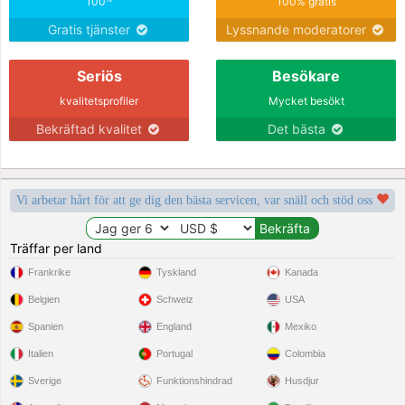
100
100% gratis
Gratis tjänster
Lyssnande moderatorer
Seriös
Besökare
kvalitetsprofiler
Mycket besökt
Bekräftad kvalitet
Det bästa
Vi arbetar hårt för att ge dig den bästa servicen, var snäll och stöd oss
Träffar per land
Frankrike
Tyskland
Kanada
Belgien
Schweiz
USA
Spanien
England
Mexiko
Italien
Portugal
Colombia
Sverige
Funktionshindrad
Husdjur