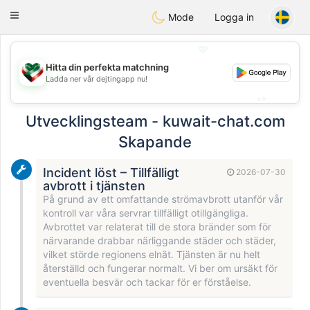
Kuwait
Chat
Toggle
Mode
Logga in
navigation
💖
Hitta din perfekta matchning
💖
Ladda ner vår dejtingapp nu!
💕
💕
Utvecklingsteam - kuwait-chat.com
Skapande
Incident löst – Tillfälligt
2026-07-30
avbrott i tjänsten
På grund av ett omfattande strömavbrott utanför vår
kontroll var våra servrar tillfälligt otillgängliga.
Avbrottet var relaterat till de stora bränder som för
närvarande drabbar närliggande städer och städer,
vilket störde regionens elnät. Tjänsten är nu helt
återställd och fungerar normalt. Vi ber om ursäkt för
eventuella besvär och tackar för er förståelse.