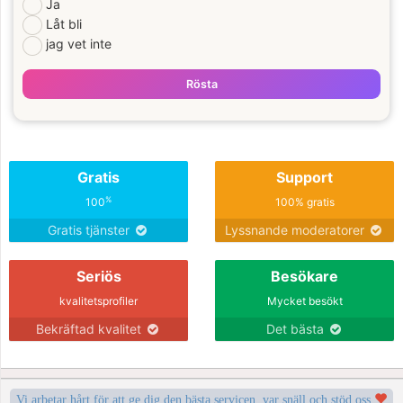
Ja
Låt bli
jag vet inte
Rösta
Gratis
Support
%
100
100% gratis
Gratis tjänster
Lyssnande moderatorer
Seriös
Besökare
kvalitetsprofiler
Mycket besökt
Bekräftad kvalitet
Det bästa
Vi arbetar hårt för att ge dig den bästa servicen, var snäll och stöd oss