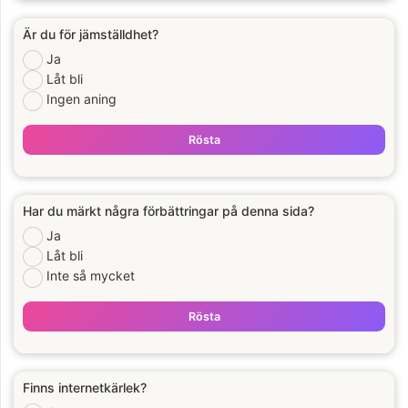
Är du för jämställdhet?
Ja
Låt bli
Ingen aning
Rösta
Har du märkt några förbättringar på denna sida?
Ja
Låt bli
Inte så mycket
Rösta
Finns internetkärlek?