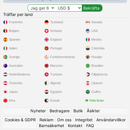
Träffar per land
Frankrike
Tyskland
Kanada
Belgien
Schweiz
USA
Spanien
England
Mexiko
Italien
Portugal
Colombia
Sverige
Funktionshindrad
Husdjur
Australien
Marocko
Brasilien
Nederländerna
Tunisien
Filippinerna
Österrike
Algeriet
Libanon
Japan
Egypten
Gulfen
Kina
Kuwait
Hela listan
Nyheter
|
Bedragare
|
Butik
|
Åsikter
Cookies & GDPR
|
Reklam
|
Om oss
|
Integritet
|
Användarvillkor
|
Barnsäkerhet
|
Kontakt
|
FAQ