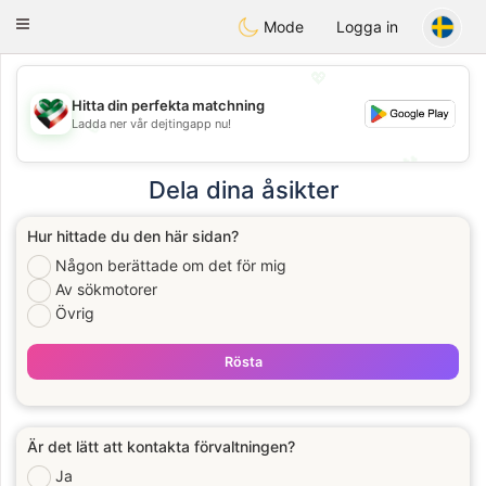
Kuwait
Chat
Toggle
Mode
Logga in
navigation
💖
Hitta din perfekta matchning
Ladda ner vår dejtingapp nu!
💖
💕
💕
Dela dina åsikter
Hur hittade du den här sidan?
Någon berättade om det för mig
Av sökmotorer
Övrig
Rösta
Är det lätt att kontakta förvaltningen?
Ja