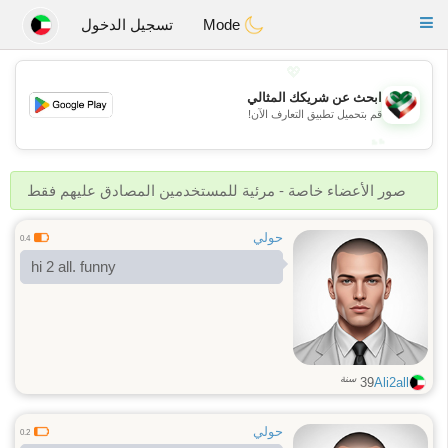
Kuwait
Chat
Toggle
Mode
تسجيل الدخول
navigation
💖
ابحث عن شريكك المثالي
💖
قم بتحميل تطبيق التعارف الآن!
💕
💕
صور الأعضاء خاصة - مرئية للمستخدمين المصادق عليهم فقط
حولي
0.4
hi 2 all. funny
سنة
39
Ali2all
حولي
0.2