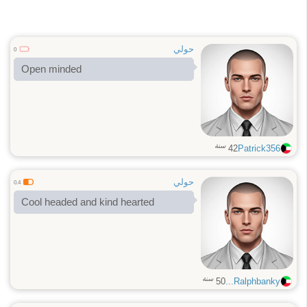
حولي
0
Open minded
سنة
42
Patrick356
حولي
0.4
Cool headed and kind hearted
سنة
50
Ralphbanky...