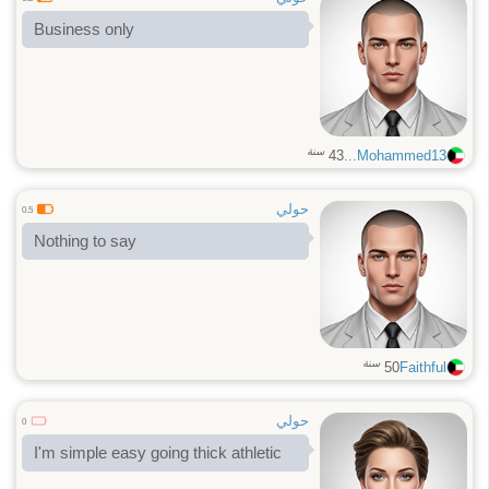
Business only
سنة
43
Mohammed13...
حولي
0.5
Nothing to say
سنة
50
Faithful
حولي
0
I'm simple easy going thick athletic