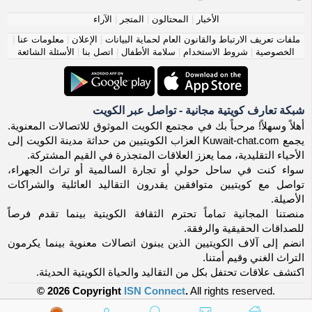
الأخبار
|
المحتالون
|
المتجر
|
الآراء
ملفات تعريف الارتباط والقانون العام لحماية البيانات
|
الإعلان
|
معلومات عنا
|
الخصوصية
|
شروط الاستخدام
|
سلامة الأطفال
|
اتصل بنا
|
الأسئلة الشائعة
شبكة تعارف كويتية مجانية - تواصل عبر الكويت
أهلاً وسهلاً! مرحباً بك في مجتمع الكويت الموثوق للاتصالات المعنوية.
يجمع Kuwait-chat.com العزاب الكويتيين من حداثة مدينة الكويت إلى
الأحياء التقليدية، مما يعزز العلاقات المتجذرة في القيم المشتركة.
سواء كنت في ساحل حولي أو تجارة السالمية أو تراث الجهراء،
تواصل مع كويتيين متوافقين يقدرون التقاليد العائلية والشراكات
الأصيلة.
منصتنا المجانية تماماً تحترم الثقافة الكويتية بينما تقدم فرصاً
للصداقات الحقيقية والرفقة.
انضم إلى آلاف الكويتيين الذين يبنون اتصالات معنوية بينما يكرمون
التراث الغني وقيم أمتنا.
اكتشف علاقات تحتفل بكل من التقاليد والحياة الكويتية الحديثة.
© 2026 Copyright
ISN Connect
.
All rights reserved.