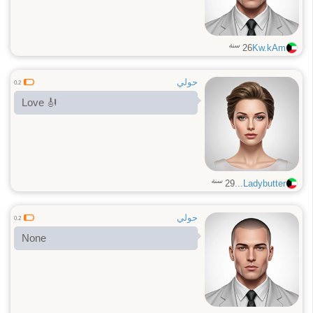
سنة
26
Kw.kAm
حولي
0.2
Love 🎻
سنة
29
Ladybutter...
حولي
0.2
None