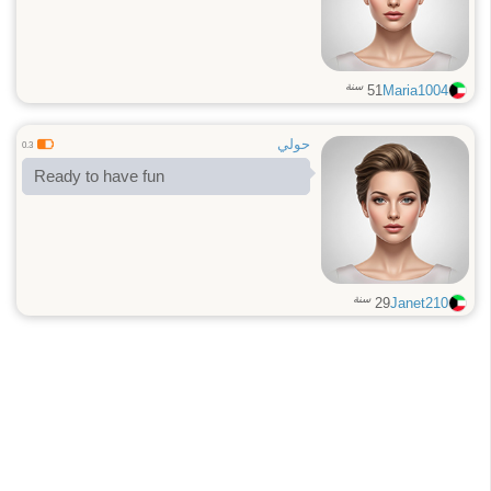
سنة
51
Maria1004
حولي
0.3
Ready to have fun
سنة
29
Janet210