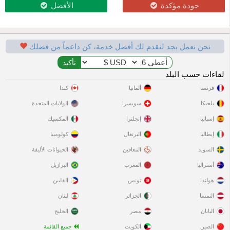
جودة مؤكدة
الأفضل
نحن نعمل بجد لنقدم لك أفضل خدمة، كن داعماً من فضلك
لقاءات حسب البلد
فرنسا
ألمانيا
كندا
بلجيكا
سويسرا
الولايات المتحدة
إسبانيا
إنجلترا
المكسيك
إيطاليا
البرتغال
كولومبيا
السويد
المعاقين
الحيوانات الأليفة
أستراليا
المغرب
البرازيل
هولندا
تونس
الفلبين
النمسا
الجزائر
لبنان
اليابان
مصر
الخليج
الصين
الكويت
جميع القائمة