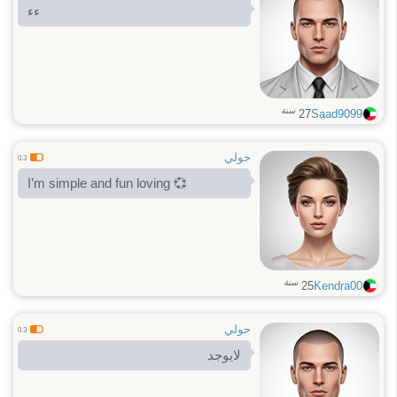
ءء
سنة
27
Saad9099
حولي
0.3
I’m simple and fun loving 💞
سنة
25
Kendra00
حولي
0.3
لايوجد