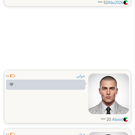
سنة
52
Abu2026
حولي
0.2
💙
سنة
20
Abood.
حولي
0.2