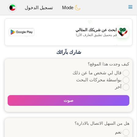
Kuwait
Chat
Toggle
Mode
تسجيل الدخول
navigation
💖
ابحث عن شريكك المثالي
قم بتحميل تطبيق التعارف الآن!
💖
💕
💕
شارك بآرائك
كيف وجدت هذا الموقع؟
قال لي شخص ما عن ذلك
بواسطة محركات البحث
آخر
صوت
هل من السهل الاتصال بالادارة؟
نعم