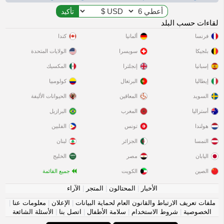
لقاءات حسب البلد
فرنسا
ألمانيا
كندا
بلجيكا
سويسرا
الولايات المتحدة
إسبانيا
إنجلترا
المكسيك
إيطاليا
البرتغال
كولومبيا
السويد
المعاقين
الحيوانات الأليفة
أستراليا
المغرب
البرازيل
هولندا
تونس
الفلبين
النمسا
الجزائر
لبنان
اليابان
مصر
الخليج
الصين
الكويت
جميع القائمة
الأخبار
|
المحتالون
|
المتجر
|
الآراء
ملفات تعريف الارتباط والقانون العام لحماية البيانات
|
الإعلان
|
معلومات عنا
|
الخصوصية
|
شروط الاستخدام
|
سلامة الأطفال
|
اتصل بنا
|
الأسئلة الشائعة