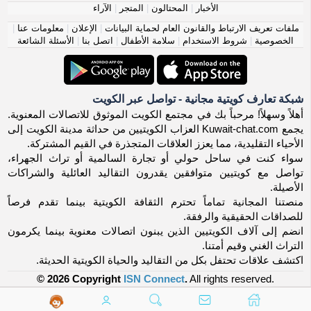
الأخبار
|
المحتالون
|
المتجر
|
الآراء
ملفات تعريف الارتباط والقانون العام لحماية البيانات
|
الإعلان
|
معلومات عنا
|
الخصوصية
|
شروط الاستخدام
|
سلامة الأطفال
|
اتصل بنا
|
الأسئلة الشائعة
شبكة تعارف كويتية مجانية - تواصل عبر الكويت
أهلاً وسهلاً! مرحباً بك في مجتمع الكويت الموثوق للاتصالات المعنوية.
يجمع Kuwait-chat.com العزاب الكويتيين من حداثة مدينة الكويت إلى
الأحياء التقليدية، مما يعزز العلاقات المتجذرة في القيم المشتركة.
سواء كنت في ساحل حولي أو تجارة السالمية أو تراث الجهراء،
تواصل مع كويتيين متوافقين يقدرون التقاليد العائلية والشراكات
الأصيلة.
منصتنا المجانية تماماً تحترم الثقافة الكويتية بينما تقدم فرصاً
للصداقات الحقيقية والرفقة.
انضم إلى آلاف الكويتيين الذين يبنون اتصالات معنوية بينما يكرمون
التراث الغني وقيم أمتنا.
اكتشف علاقات تحتفل بكل من التقاليد والحياة الكويتية الحديثة.
© 2026 Copyright
ISN Connect
.
All rights reserved.