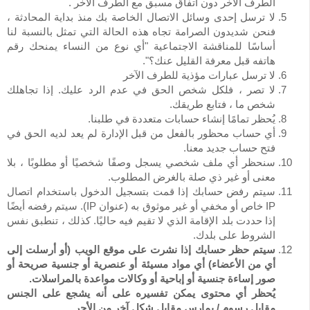
الطرف الآخر دون اتفاق مسبق مع الطرف الآخر .
لا ترسل إحدى وسائل الاتصال الخاصة بك منذ بداية المحادثة ،
فنحن شديدون الصرامة تجاه هذه الحالة التي تمثل بالنسبة لنا
أساسًا للمناقشة الاجتماعية "أي نوع من النساء يمنحك رقم
هاتفه قبل معرفة القليل عنك؟".
لا ترسل عبارات مؤذية للطرف الآخر
لا تصر ، فلكل شخص الحق في عدم الرد عليك. إذا تجاهلك
شخص ما ، فتابع طريقك.
يُحظر تمامًا إنشاء حسابات متعددة في طلبنا.
أي حساب محظور بالفعل من قبل الإدارة لم يعد لديه الحق في
فتح حساب جديد معنا.
سنحظر أي ملف شخصي يسجل وصفًا شخصيًا أو مطلوبًا ، بلا
معنى أو غير ذي صلة بالغرض المطلوب.
سيتم رفض حسابك إذا قمت بتسجيل الدخول باستخدام اتصال
IP خاص أو مخفي أو غير موثوق به (عنوان IP). سيتم رفضه أيضًا
إذا حددت بلد الإقامة الذي لا تقيم فيه حاليًا. كذلك ، تنطبق نفس
الشروط على بلدك.
سيتم حظر حسابك إذا نشرت على موقع الويب (أو أرسلت إلى
أي من الأعضاء) أي مواد مسيئة أو عنصرية أو جنسية صريحة أو
صور إساءة جنسية أو إباحية أو وكالات مواعدة بالمراسلات.
يُحظر أي محتوى يمكن تفسيره على أنه يشجع على الجنس
مقابل رسوم / يمارس مقابل شكل آخر من الأجر.