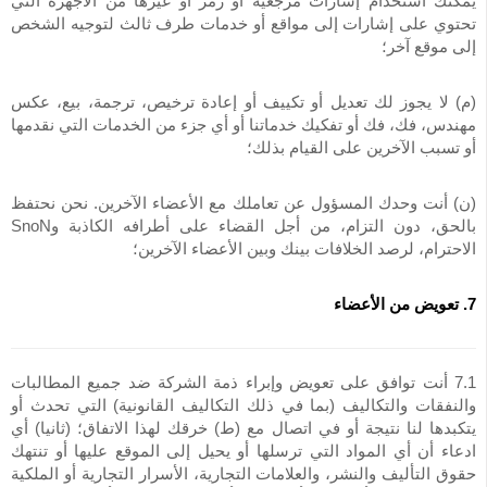
يمكنك استخدام إشارات مرجعية أو رمز أو غيرها من الأجهزة التي
تحتوي على إشارات إلى مواقع أو خدمات طرف ثالث لتوجيه الشخص
إلى موقع آخر؛
(م) لا يجوز لك تعديل أو تكييف أو إعادة ترخيص، ترجمة، بيع، عكس
مهندس، فك، فك أو تفكيك خدماتنا أو أي جزء من الخدمات التي نقدمها
أو تسبب الآخرين على القيام بذلك؛
(ن) أنت وحدك المسؤول عن تعاملك مع الأعضاء الآخرين. نحن نحتفظ
بالحق، دون التزام، من أجل القضاء على أطرافه الكاذبة وSnoN
الاحترام، لرصد الخلافات بينك وبين الأعضاء الآخرين؛
7. تعويض من الأعضاء
7.1 أنت توافق على تعويض وإبراء ذمة الشركة ضد جميع المطالبات
والنفقات والتكاليف (بما في ذلك التكاليف القانونية) التي تحدث أو
يتكبدها لنا نتيجة أو في اتصال مع (ط) خرقك لهذا الاتفاق؛ (ثانيا) أي
ادعاء أن أي المواد التي ترسلها أو يحيل إلى الموقع عليها أو تنتهك
حقوق التأليف والنشر، والعلامات التجارية، الأسرار التجارية أو الملكية