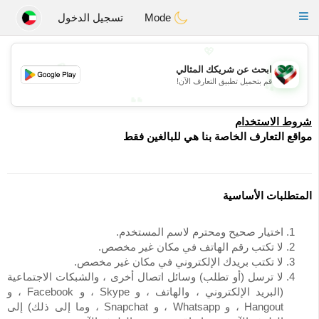
Kuwait
Chat
Toggle
Mode
تسجيل الدخول
navigation
💖
ابحث عن شريكك المثالي
💕
قم بتحميل تطبيق التعارف الآن!
💕
💖
شروط الاستخدام
مواقع التعارف الخاصة بنا هي للبالغين فقط
المتطلبات الأساسية
اختيار صحيح ومحترم لاسم المستخدم.
لا تكتب رقم الهاتف في مكان غير مخصص.
لا تكتب بريدك الإلكتروني في مكان غير مخصص.
لا ترسل (أو تطلب) وسائل اتصال أخرى ، والشبكات الاجتماعية
(البريد الإلكتروني ، والهاتف ، و Skype ، و Facebook ، و
Hangout ، و Whatsapp ، و Snapchat ، وما إلى ذلك) إلى