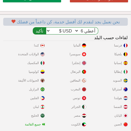
نحن نعمل بجد لنقدم لك أفضل خدمة، كن داعماً من فضلك
لقاءات حسب البلد
فرنسا
ألمانيا
كندا
بلجيكا
سويسرا
الولايات المتحدة
إسبانيا
إنجلترا
المكسيك
إيطاليا
البرتغال
كولومبيا
السويد
المعاقين
الحيوانات الأليفة
أستراليا
المغرب
البرازيل
هولندا
تونس
الفلبين
النمسا
الجزائر
لبنان
اليابان
مصر
الخليج
الصين
الكويت
جميع القائمة