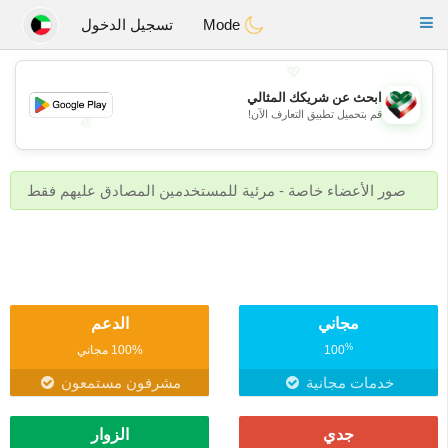
Kuwait
Chat
Toggle
Mode
تسجيل الدخول
navigation
💖
ابحث عن شريكك المثالي
قم بتحميل تطبيق التعارف الآن!
💖
💕
💕
صور الأعضاء خاصة - مرئية للمستخدمين المصادق عليهم فقط
مجاني
الدعم
%
100
100% مجاني
خدمات مجانية
مشرفون مستمعون
جدي
الزوار