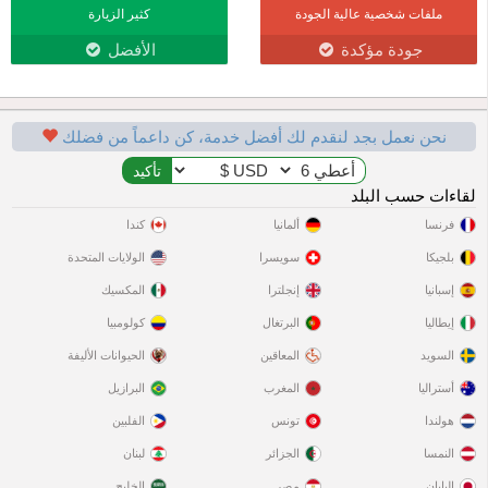
ملفات شخصية عالية الجودة
كثير الزيارة
جودة مؤكدة
الأفضل
نحن نعمل بجد لنقدم لك أفضل خدمة، كن داعماً من فضلك
لقاءات حسب البلد
فرنسا
ألمانيا
كندا
بلجيكا
سويسرا
الولايات المتحدة
إسبانيا
إنجلترا
المكسيك
إيطاليا
البرتغال
كولومبيا
السويد
المعاقين
الحيوانات الأليفة
أستراليا
المغرب
البرازيل
هولندا
تونس
الفلبين
النمسا
الجزائر
لبنان
اليابان
مصر
الخليج