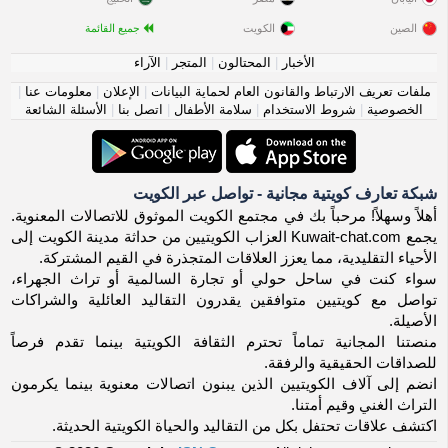
الصين
الكويت
جميع القائمة
الأخبار
|
المحتالون
|
المتجر
|
الآراء
ملفات تعريف الارتباط والقانون العام لحماية البيانات
|
الإعلان
|
معلومات عنا
|
الخصوصية
|
شروط الاستخدام
|
سلامة الأطفال
|
اتصل بنا
|
الأسئلة الشائعة
شبكة تعارف كويتية مجانية - تواصل عبر الكويت
أهلاً وسهلاً! مرحباً بك في مجتمع الكويت الموثوق للاتصالات المعنوية.
يجمع Kuwait-chat.com العزاب الكويتيين من حداثة مدينة الكويت إلى
الأحياء التقليدية، مما يعزز العلاقات المتجذرة في القيم المشتركة.
سواء كنت في ساحل حولي أو تجارة السالمية أو تراث الجهراء،
تواصل مع كويتيين متوافقين يقدرون التقاليد العائلية والشراكات
الأصيلة.
منصتنا المجانية تماماً تحترم الثقافة الكويتية بينما تقدم فرصاً
للصداقات الحقيقية والرفقة.
انضم إلى آلاف الكويتيين الذين يبنون اتصالات معنوية بينما يكرمون
التراث الغني وقيم أمتنا.
اكتشف علاقات تحتفل بكل من التقاليد والحياة الكويتية الحديثة.