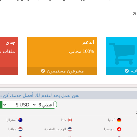
الدعم
جدي
100% مجاني
ملفات ش
نية
مشرفون مستمعون
نحن نعمل بجد لنقدم لك أفضل خدمة، كن د
ألمانيا
كندا
أستراليا
سويسرا
الولايات المتحدة
هولندا