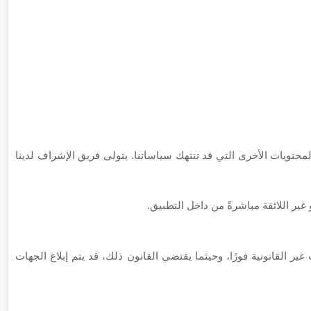
صور والمحتويات الأخرى التي قد تنتهك سياساتنا. يتولى فريق الإشراف لدينا
ير اللائقة مباشرةً من داخل التطبيق.
بـ CSAE بشكل دائم. ستُزال المحتويات غير القانونية فورًا، وحيثما يقتضي القانون ذلك، قد يتم إبلاغ الجهات