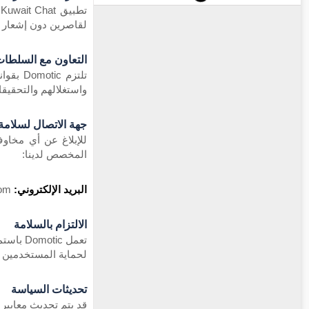
ت
لقاصرين دون إشعار 
التعاون مع السلطا
تلتزم 
واستغلالهم والتحقيقا
جهة الاتصال لسلامة
للإبلاغ عن أي مخاوف
المخصص لدينا:
البريد الإلكتروني:
childsafety@isn-connect.com
الالتزام بالسلامة
لحماية المستخدمين و
تحديثات السياسة
قد يتم تحديث معايير