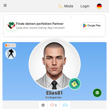
Kuwait
Chat
Toggle
Mode
Login
navigation
💖
Finde deinen perfekten Partner
Lade jetzt unsere Dating-App herunter!
💖
💕
💕
0.5/1
0
Elias81
Länger her
0