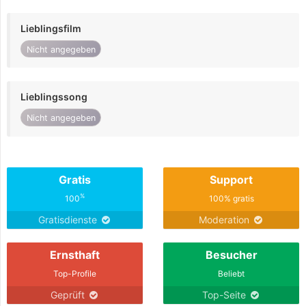
Lieblingsfilm
Nicht angegeben
Lieblingssong
Nicht angegeben
Gratis
Support
%
100
100% gratis
Gratisdienste
Moderation
Ernsthaft
Besucher
Top-Profile
Beliebt
Geprüft
Top-Seite