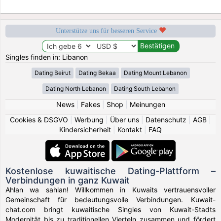
Unterstütze uns für besseren Service
Singles finden in: Libanon
Dating Beirut
Dating Bekaa
Dating Mount Lebanon
Dating North Lebanon
Dating South Lebanon
News
|
Fakes
|
Shop
|
Meinungen
Cookies & DSGVO
|
Werbung
|
Über uns
|
Datenschutz
|
AGB
|
Kindersicherheit
|
Kontakt
|
FAQ
Kostenlose kuwaitische Dating-Plattform –
Verbindungen in ganz Kuwait
Ahlan wa sahlan! Willkommen in Kuwaits vertrauensvoller
Gemeinschaft für bedeutungsvolle Verbindungen. Kuwait-
chat.com bringt kuwaitische Singles von Kuwait-Stadts
Modernität bis zu traditionellen Vierteln zusammen und fördert