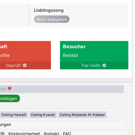
Lieblingssong
Nicht angegeben
aft
Besucher
ofile
Beliebt
Geprüft
Top-Seite
rvice
Dating Hawalli
Dating Kuwait
Dating Mubarak Al-Kabeer
ungen
GB
|
Kindersicherheit
|
Kontakt
|
FAQ