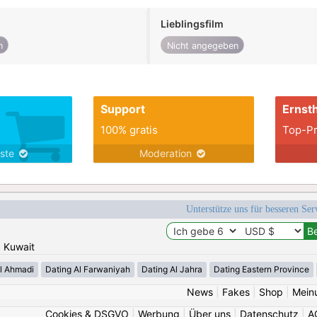
Lieblingsfilm
n
Nicht angegeben
Support
Ernsth
100% gratis
Top-Pr
nste
Moderation
Unterstütze uns für besseren Se
: Kuwait
l Ahmadi
Dating Al Farwaniyah
Dating Al Jahra
Dating Eastern Province
News
|
Fakes
|
Shop
|
Mein
Cookies & DSGVO
|
Werbung
|
Über uns
|
Datenschutz
|
A