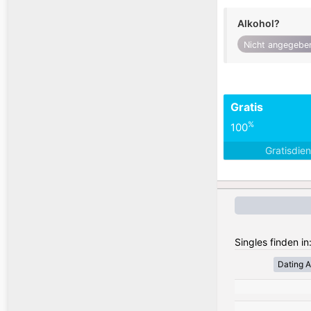
Alkohol?
Nicht angegebe
Gratis
%
100
Gratisdie
Singles finden in
Dating A