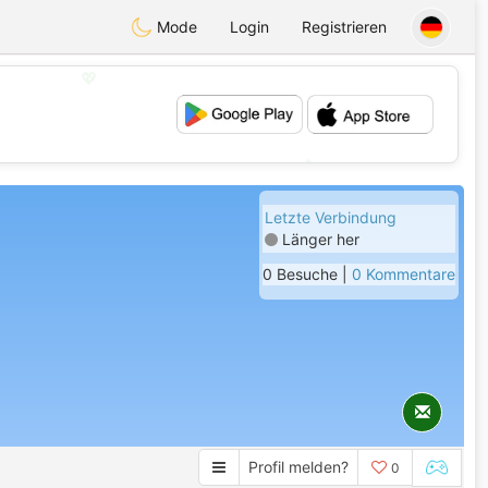
Mode
Login
Registrieren
💖
💕
Letzte Verbindung
Länger her
0 Besuche |
0 Kommentare
Profil melden?
0