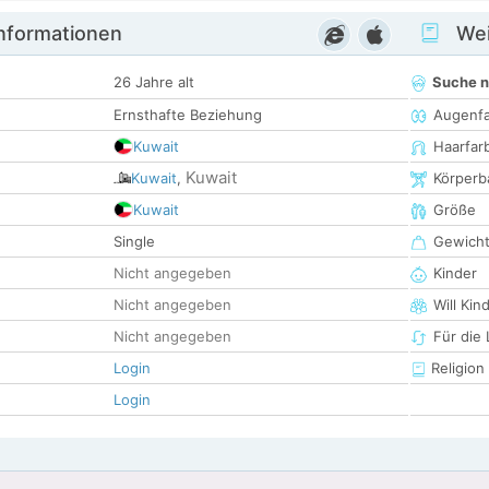
informationen
Wei
26 Jahre alt
Suche 
Ernsthafte Beziehung
Augenf
Kuwait
Haarfar
Kuwait
Kuwait
,
Körperb
Kuwait
Größe
Single
Gewich
Nicht angegeben
Kinder
Nicht angegeben
Will Kin
Nicht angegeben
Für die
Login
Religion
Login