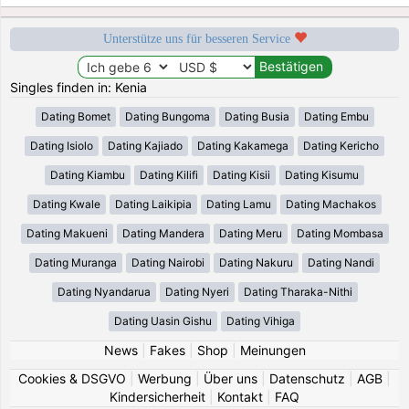
Unterstütze uns für besseren Service
Singles finden in: Kenia
Dating Bomet
Dating Bungoma
Dating Busia
Dating Embu
Dating Isiolo
Dating Kajiado
Dating Kakamega
Dating Kericho
Dating Kiambu
Dating Kilifi
Dating Kisii
Dating Kisumu
Dating Kwale
Dating Laikipia
Dating Lamu
Dating Machakos
Dating Makueni
Dating Mandera
Dating Meru
Dating Mombasa
Dating Muranga
Dating Nairobi
Dating Nakuru
Dating Nandi
Dating Nyandarua
Dating Nyeri
Dating Tharaka-Nithi
Dating Uasin Gishu
Dating Vihiga
News
|
Fakes
|
Shop
|
Meinungen
Cookies & DSGVO
|
Werbung
|
Über uns
|
Datenschutz
|
AGB
|
Kindersicherheit
|
Kontakt
|
FAQ