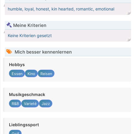
humble, loyal, honest, kin hearted, romantic, emotional
Meine Kriterien
Keine Kriterien gesetzt
Mich besser kennenlernen
Hobbys
Essen
Kino
Reisen
Musikgeschmack
R&B
Varieté
Jazz
Lieblingssport
Golf