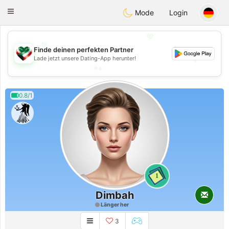
Kuwait
Chat
Toggle
Mode
Login
navigation
💖
💖
Finde deinen perfekten Partner
💕
Lade jetzt unsere Dating-App herunter!
💕
0.8/1
1
Dimbah
Länger her
3