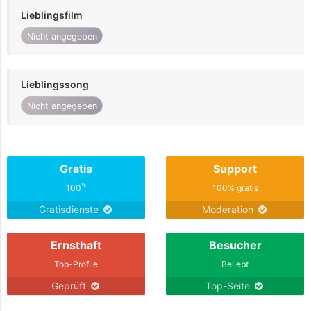
Lieblingsfilm
Nicht angegeben
Lieblingssong
Nicht angegeben
Gratis
Support
%
100
100% gratis
Gratisdienste
Moderation
Ernsthaft
Besucher
Top-Profile
Beliebt
Geprüft
Top-Seite