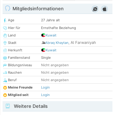
Mitgliedsinformationen
Age
27 Jahre alt
Hier für
Ernsthafte Beziehung
Land
Kuwait
Al Farwaniyah
Stadt
Abraq Khaytan
,
Herkunft
Kuwait
Familienstand
Single
Bildungsniveau
Nicht angegeben
Rauchen
Nicht angegeben
Beruf
Nicht angegeben
Meine Freunde
Login
Mitglied seit
Login
Weitere Details