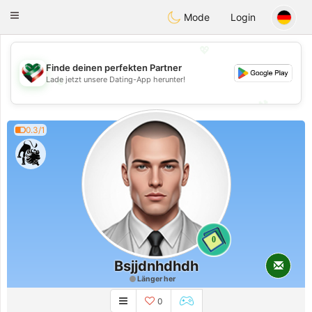
Kuwait
Chat
Toggle
Mode
Login
navigation
💖
Finde deinen perfekten Partner
💖
Lade jetzt unsere Dating-App herunter!
💕
💕
0.3/1
0
Bsjjdnhdhdh
Länger her
0