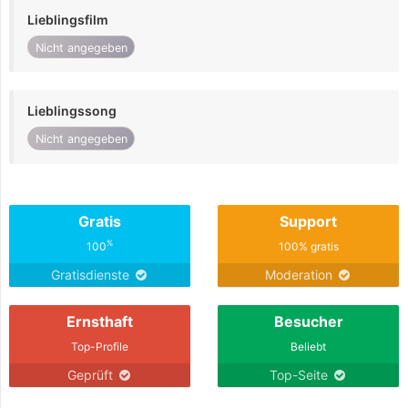
Lieblingsfilm
Nicht angegeben
Lieblingssong
Nicht angegeben
Gratis
Support
%
100
100% gratis
Gratisdienste
Moderation
Ernsthaft
Besucher
Top-Profile
Beliebt
Geprüft
Top-Seite