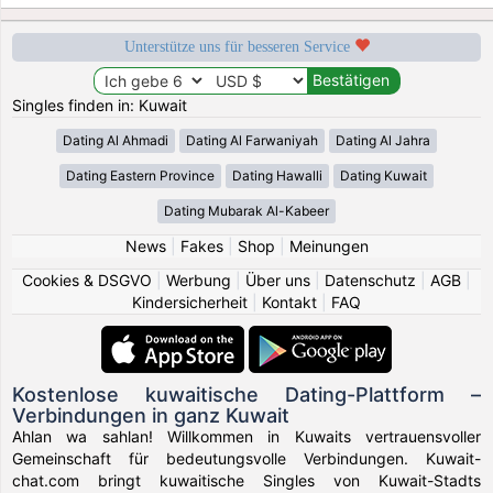
Unterstütze uns für besseren Service
Singles finden in: Kuwait
Dating Al Ahmadi
Dating Al Farwaniyah
Dating Al Jahra
Dating Eastern Province
Dating Hawalli
Dating Kuwait
Dating Mubarak Al-Kabeer
News
|
Fakes
|
Shop
|
Meinungen
Cookies & DSGVO
|
Werbung
|
Über uns
|
Datenschutz
|
AGB
|
Kindersicherheit
|
Kontakt
|
FAQ
Kostenlose kuwaitische Dating-Plattform –
Verbindungen in ganz Kuwait
Ahlan wa sahlan! Willkommen in Kuwaits vertrauensvoller
Gemeinschaft für bedeutungsvolle Verbindungen. Kuwait-
chat.com bringt kuwaitische Singles von Kuwait-Stadts