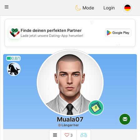
Kuwait
Chat
Toggle
Mode
Login
navigation
💖
Finde deinen perfekten Partner
💖
Lade jetzt unsere Dating-App herunter!
💕
💕
0.8/1
0
Muala07
Länger her
3