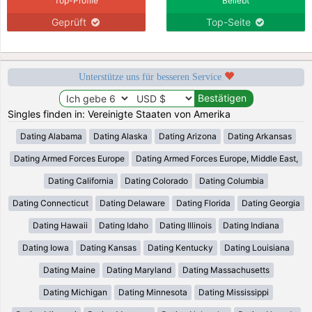
Top-Profile
Beliebt
Geprüft
Top-Seite
Unterstütze uns für besseren Service
Singles finden in: Vereinigte Staaten von Amerika
Dating Alabama
Dating Alaska
Dating Arizona
Dating Arkansas
Dating Armed Forces Europe
Dating Armed Forces Europe, Middle East,
Dating California
Dating Colorado
Dating Columbia
Dating Connecticut
Dating Delaware
Dating Florida
Dating Georgia
Dating Hawaii
Dating Idaho
Dating Illinois
Dating Indiana
Dating Iowa
Dating Kansas
Dating Kentucky
Dating Louisiana
Dating Maine
Dating Maryland
Dating Massachusetts
Dating Michigan
Dating Minnesota
Dating Mississippi