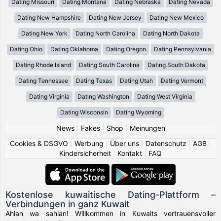
Dating Missouri
Dating Montana
Dating Nebraska
Dating Nevada
Dating New Hampshire
Dating New Jersey
Dating New Mexico
Dating New York
Dating North Carolina
Dating North Dakota
Dating Ohio
Dating Oklahoma
Dating Oregon
Dating Pennsylvania
Dating Rhode Island
Dating South Carolina
Dating South Dakota
Dating Tennessee
Dating Texas
Dating Utah
Dating Vermont
Dating Virginia
Dating Washington
Dating West Virginia
Dating Wisconsin
Dating Wyoming
News
|
Fakes
|
Shop
|
Meinungen
Cookies & DSGVO
|
Werbung
|
Über uns
|
Datenschutz
|
AGB
|
Kindersicherheit
|
Kontakt
|
FAQ
Kostenlose kuwaitische Dating-Plattform –
Verbindungen in ganz Kuwait
Ahlan wa sahlan! Willkommen in Kuwaits vertrauensvoller