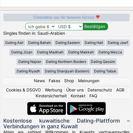
Unterstütze uns für besseren Service
Singles finden in: Saudi-Arabien
Dating Asir
Dating Bahah
Dating Eastern
Dating Hail
Dating Jawf
Dating Jizan
Dating Madinah
Dating Makkah
Dating Mecca
Dating Najran
Dating Northern Borders
Dating Qassim
Dating Riyadh
Dating Sharqiyah (Eastern)
Dating Tabuk
News
|
Fakes
|
Shop
|
Meinungen
Cookies & DSGVO
|
Werbung
|
Über uns
|
Datenschutz
|
AGB
|
Kindersicherheit
|
Kontakt
|
FAQ
Kostenlose kuwaitische Dating-Plattform –
Verbindungen in ganz Kuwait
Ahlan wa sahlan! Willkommen in Kuwaits vertrauensvoller