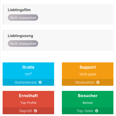
Lieblingsfilm
Nicht angegeben
Lieblingssong
Nicht angegeben
Gratis
Support
%
100
100% gratis
Gratisdienste
Moderation
Ernsthaft
Besucher
Top-Profile
Beliebt
Geprüft
Top-Seite