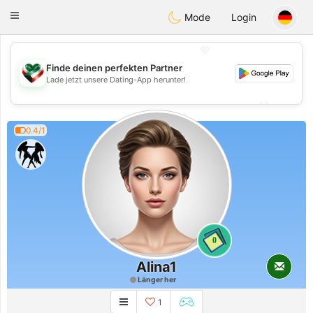
Kuwait
Chat
Toggle
Mode
Login
navigation
💖
Finde deinen perfekten Partner
Lade jetzt unsere Dating-App herunter!
💖
💕
💕
0.4/1
0
Alina1
Länger her
1