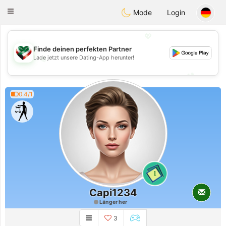
Kuwait
Chat
Toggle
Mode
Login
navigation
💖
Finde deinen perfekten Partner
💖
Lade jetzt unsere Dating-App herunter!
💕
💕
0.4/1
1
Capi1234
Länger her
3