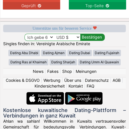
Geprüft
Top-Seite
Unterstütze uns für besseren Service
Singles finden in: Vereinigte Arabische Emirate
Dating Abu Dhabi
Dating Ajman
Dating Dubai
Dating Fujairah
Dating Ras al Khaimah
Dating Sharjah
Dating Umm Al Quawain
News
|
Fakes
|
Shop
|
Meinungen
Cookies & DSGVO
|
Werbung
|
Über uns
|
Datenschutz
|
AGB
|
Kindersicherheit
|
Kontakt
|
FAQ
Kostenlose kuwaitische Dating-Plattform –
Verbindungen in ganz Kuwait
Ahlan wa sahlan! Willkommen in Kuwaits vertrauensvoller
Gemeinschaft für bedeutungsvolle Verbindungen. Kuwait-