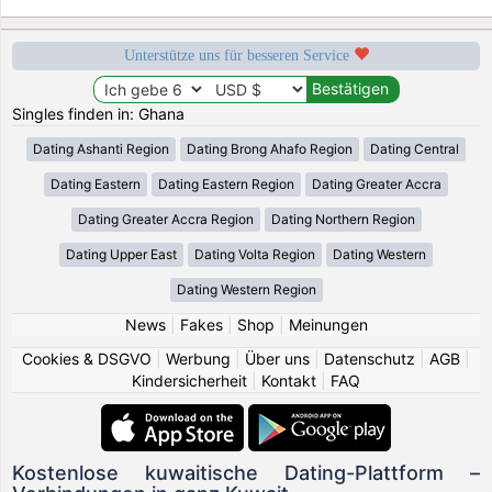
Unterstütze uns für besseren Service
Singles finden in: Ghana
Dating Ashanti Region
Dating Brong Ahafo Region
Dating Central
Dating Eastern
Dating Eastern Region
Dating Greater Accra
Dating Greater Accra Region
Dating Northern Region
Dating Upper East
Dating Volta Region
Dating Western
Dating Western Region
News
|
Fakes
|
Shop
|
Meinungen
Cookies & DSGVO
|
Werbung
|
Über uns
|
Datenschutz
|
AGB
|
Kindersicherheit
|
Kontakt
|
FAQ
Kostenlose kuwaitische Dating-Plattform –