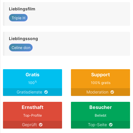
Lieblingsfilm
Triple H
Lieblingssong
Celine don
Gratis
Support
%
100
100% gratis
Gratisdienste
Moderation
Ernsthaft
Besucher
Top-Profile
Beliebt
Geprüft
Top-Seite