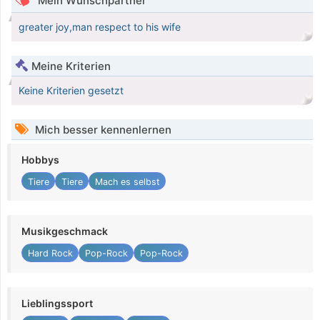
Mein Wunschpartner
greater joy,man respect to his wife
Meine Kriterien
Keine Kriterien gesetzt
Mich besser kennenlernen
Hobbys
Tiere
Tiere
Mach es selbst
Musikgeschmack
Hard Rock
Pop-Rock
Pop-Rock
Lieblingssport