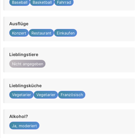
Baseball
Basketball
Fahrrad
Ausflüge
Konzert
Restaurant
Einkaufen
Lieblingstiere
Nicht angegeben
Lieblingsküche
Vegetarier
Vegetarier
Französisch
Alkohol?
Ja, moderiert