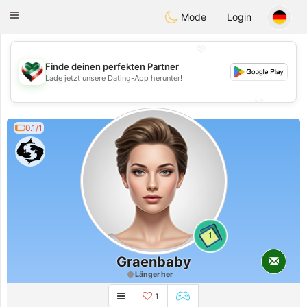
Kuwait
Chat
Toggle
Mode
Login
navigation
💖
Finde deinen perfekten Partner
💖
Lade jetzt unsere Dating-App herunter!
💕
💕
0.1/1
1
Graenbaby
Länger her
1