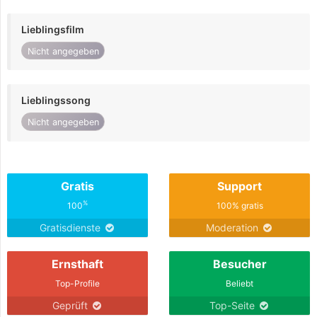
Lieblingsfilm
Nicht angegeben
Lieblingssong
Nicht angegeben
Gratis
Support
%
100
100% gratis
Gratisdienste
Moderation
Ernsthaft
Besucher
Top-Profile
Beliebt
Geprüft
Top-Seite