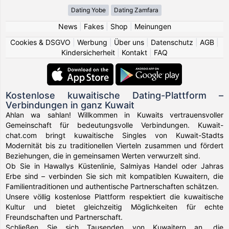
Dating Yobe
Dating Zamfara
News
|
Fakes
|
Shop
|
Meinungen
Cookies & DSGVO
|
Werbung
|
Über uns
|
Datenschutz
|
AGB
|
Kindersicherheit
|
Kontakt
|
FAQ
Kostenlose kuwaitische Dating-Plattform –
Verbindungen in ganz Kuwait
Ahlan wa sahlan! Willkommen in Kuwaits vertrauensvoller
Gemeinschaft für bedeutungsvolle Verbindungen. Kuwait-
chat.com bringt kuwaitische Singles von Kuwait-Stadts
Modernität bis zu traditionellen Vierteln zusammen und fördert
Beziehungen, die in gemeinsamen Werten verwurzelt sind.
Ob Sie in Hawallys Küstenlinie, Salmiyas Handel oder Jahras
Erbe sind – verbinden Sie sich mit kompatiblen Kuwaitern, die
Familientraditionen und authentische Partnerschaften schätzen.
Unsere völlig kostenlose Plattform respektiert die kuwaitische
Kultur und bietet gleichzeitig Möglichkeiten für echte
Freundschaften und Partnerschaft.
Schließen Sie sich Tausenden von Kuwaitern an, die