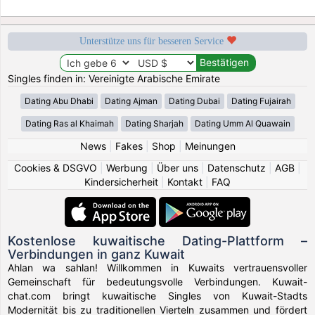
Unterstütze uns für besseren Service
Singles finden in: Vereinigte Arabische Emirate
Dating Abu Dhabi
Dating Ajman
Dating Dubai
Dating Fujairah
Dating Ras al Khaimah
Dating Sharjah
Dating Umm Al Quawain
News
|
Fakes
|
Shop
|
Meinungen
Cookies & DSGVO
|
Werbung
|
Über uns
|
Datenschutz
|
AGB
|
Kindersicherheit
|
Kontakt
|
FAQ
Kostenlose kuwaitische Dating-Plattform –
Verbindungen in ganz Kuwait
Ahlan wa sahlan! Willkommen in Kuwaits vertrauensvoller
Gemeinschaft für bedeutungsvolle Verbindungen. Kuwait-
chat.com bringt kuwaitische Singles von Kuwait-Stadts
Modernität bis zu traditionellen Vierteln zusammen und fördert