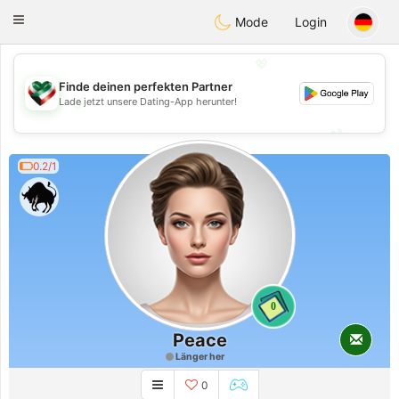
Kuwait
Chat
Toggle
Mode
Login
navigation
💖
Finde deinen perfekten Partner
💖
Lade jetzt unsere Dating-App herunter!
💕
💕
0.2/1
0
Peace
Länger her
0