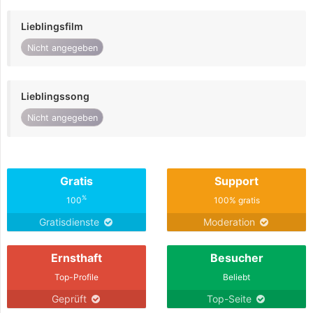
Lieblingsfilm
Nicht angegeben
Lieblingssong
Nicht angegeben
Gratis
Support
%
100
100% gratis
Gratisdienste
Moderation
Ernsthaft
Besucher
Top-Profile
Beliebt
Geprüft
Top-Seite