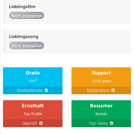
Lieblingsfilm
Nicht angegeben
Lieblingssong
Nicht angegeben
Gratis
Support
%
100
100% gratis
Gratisdienste
Moderation
Ernsthaft
Besucher
Top-Profile
Beliebt
Geprüft
Top-Seite