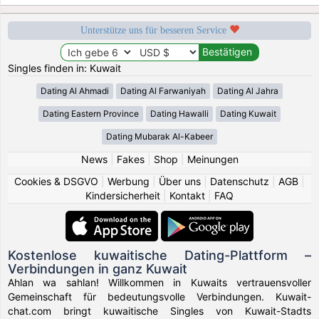
Unterstütze uns für besseren Service
Singles finden in: Kuwait
Dating Al Ahmadi
Dating Al Farwaniyah
Dating Al Jahra
Dating Eastern Province
Dating Hawalli
Dating Kuwait
Dating Mubarak Al-Kabeer
News
|
Fakes
|
Shop
|
Meinungen
Cookies & DSGVO
|
Werbung
|
Über uns
|
Datenschutz
|
AGB
|
Kindersicherheit
|
Kontakt
|
FAQ
Kostenlose kuwaitische Dating-Plattform –
Verbindungen in ganz Kuwait
Ahlan wa sahlan! Willkommen in Kuwaits vertrauensvoller
Gemeinschaft für bedeutungsvolle Verbindungen. Kuwait-
chat.com bringt kuwaitische Singles von Kuwait-Stadts