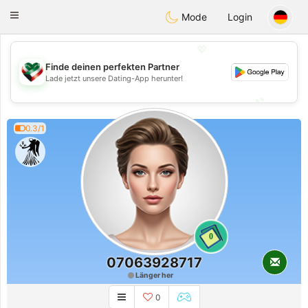
Kuwait
Chat
Toggle
Mode
Login
navigation
💖
Finde deinen perfekten Partner
💖
Lade jetzt unsere Dating-App herunter!
💕
💕
0.3/1
0
07063928717
Länger her
0