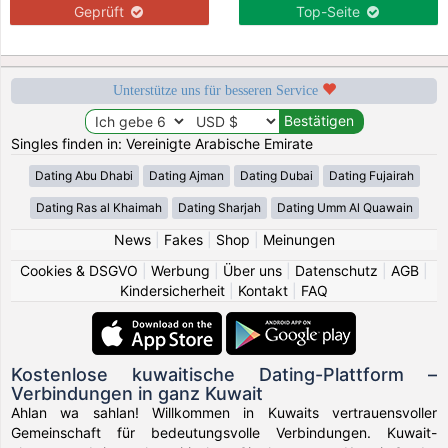
Geprüft
Top-Seite
Unterstütze uns für besseren Service
Singles finden in: Vereinigte Arabische Emirate
Dating Abu Dhabi
Dating Ajman
Dating Dubai
Dating Fujairah
Dating Ras al Khaimah
Dating Sharjah
Dating Umm Al Quawain
News
|
Fakes
|
Shop
|
Meinungen
Cookies & DSGVO
|
Werbung
|
Über uns
|
Datenschutz
|
AGB
|
Kindersicherheit
|
Kontakt
|
FAQ
Kostenlose kuwaitische Dating-Plattform –
Verbindungen in ganz Kuwait
Ahlan wa sahlan! Willkommen in Kuwaits vertrauensvoller
Gemeinschaft für bedeutungsvolle Verbindungen. Kuwait-