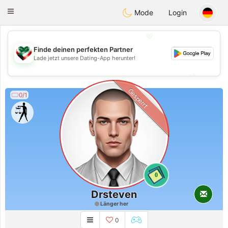
Kuwait
Chat
Toggle
Mode
Login
navigation
💖
Finde deinen perfekten Partner
Lade jetzt unsere Dating-App herunter!
💖
💕
💕
Gesperrt
0/1
0
Drsteven
Länger her
0