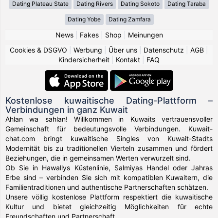
Dating Plateau State
Dating Rivers
Dating Sokoto
Dating Taraba
Dating Yobe
Dating Zamfara
News
|
Fakes
|
Shop
|
Meinungen
Cookies & DSGVO
|
Werbung
|
Über uns
|
Datenschutz
|
AGB
|
Kindersicherheit
|
Kontakt
|
FAQ
Kostenlose kuwaitische Dating-Plattform –
Verbindungen in ganz Kuwait
Ahlan wa sahlan! Willkommen in Kuwaits vertrauensvoller
Gemeinschaft für bedeutungsvolle Verbindungen. Kuwait-
chat.com bringt kuwaitische Singles von Kuwait-Stadts
Modernität bis zu traditionellen Vierteln zusammen und fördert
Beziehungen, die in gemeinsamen Werten verwurzelt sind.
Ob Sie in Hawallys Küstenlinie, Salmiyas Handel oder Jahras
Erbe sind – verbinden Sie sich mit kompatiblen Kuwaitern, die
Familientraditionen und authentische Partnerschaften schätzen.
Unsere völlig kostenlose Plattform respektiert die kuwaitische
Kultur und bietet gleichzeitig Möglichkeiten für echte
Freundschaften und Partnerschaft.