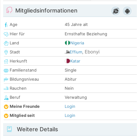
Mitgliedsinformationen
Age
45 Jahre alt
Hier für
Ernsthafte Beziehung
Land
Nigeria
Ebonyi
Stadt
Effium
,
Herkunft
Katar
Familienstand
Single
Bildungsniveau
Abitur
Rauchen
Nein
Beruf
Verwaltung
Meine Freunde
Login
Mitglied seit
Login
Weitere Details