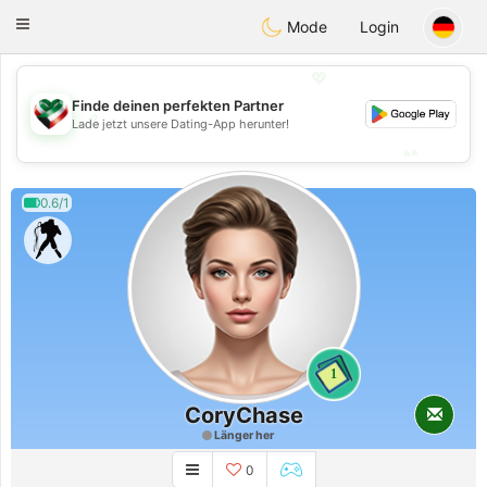
Kuwait
Chat
Toggle
Mode
Login
navigation
💖
Finde deinen perfekten Partner
💖
Lade jetzt unsere Dating-App herunter!
💕
💕
0.6/1
1
CoryChase
Länger her
0