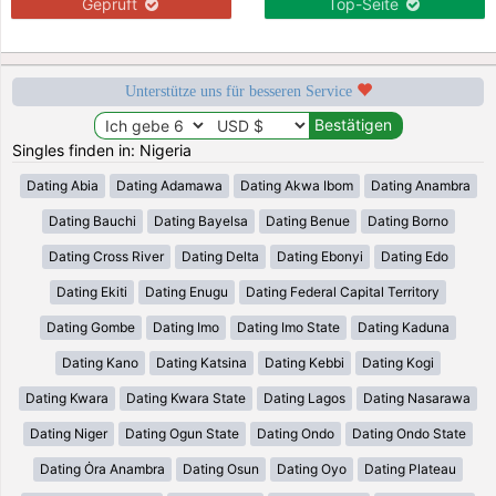
Geprüft
Top-Seite
Unterstütze uns für besseren Service
Singles finden in: Nigeria
Dating Abia
Dating Adamawa
Dating Akwa Ibom
Dating Anambra
Dating Bauchi
Dating Bayelsa
Dating Benue
Dating Borno
Dating Cross River
Dating Delta
Dating Ebonyi
Dating Edo
Dating Ekiti
Dating Enugu
Dating Federal Capital Territory
Dating Gombe
Dating Imo
Dating Imo State
Dating Kaduna
Dating Kano
Dating Katsina
Dating Kebbi
Dating Kogi
Dating Kwara
Dating Kwara State
Dating Lagos
Dating Nasarawa
Dating Niger
Dating Ogun State
Dating Ondo
Dating Ondo State
Dating Ȯra Anambra
Dating Osun
Dating Oyo
Dating Plateau