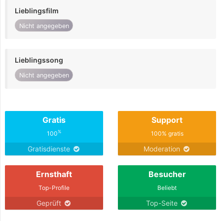
Lieblingsfilm
Nicht angegeben
Lieblingssong
Nicht angegeben
Gratis
Support
%
100
100% gratis
Gratisdienste
Moderation
Ernsthaft
Besucher
Top-Profile
Beliebt
Geprüft
Top-Seite