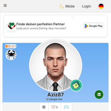
Kuwait
Chat
Toggle
Mode
Login
navigation
💖
Finde deinen perfekten Partner
Lade jetzt unsere Dating-App herunter!
💖
💕
💕
0.5/1
0
Aziz87
Länger her
0