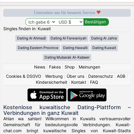
Unterstütze uns für besseren Service
Singles finden in: Kuwait
Dating Al Ahmadi
Dating Al Farwaniyah
Dating Al Jahra
Dating Eastern Province
Dating Hawalli
Dating Kuwait
Dating Mubarak Al-Kabeer
News
|
Fakes
|
Shop
|
Meinungen
Cookies & DSGVO
|
Werbung
|
Über uns
|
Datenschutz
|
AGB
|
Kindersicherheit
|
Kontakt
|
FAQ
Kostenlose kuwaitische Dating-Plattform –
Verbindungen in ganz Kuwait
Ahlan wa sahlan! Willkommen in Kuwaits vertrauensvoller
Gemeinschaft für bedeutungsvolle Verbindungen. Kuwait-
chat.com bringt kuwaitische Singles von Kuwait-Stadts