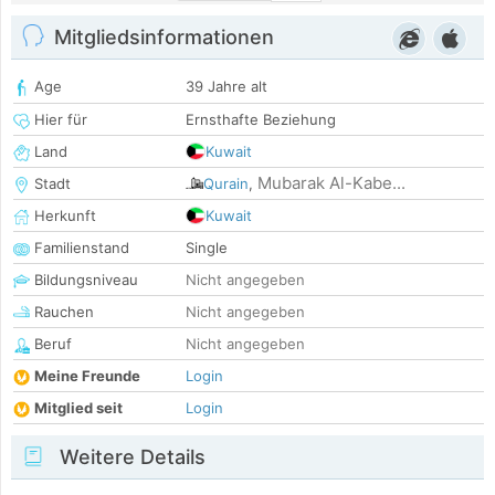
Mitgliedsinformationen
Age
39 Jahre alt
Hier für
Ernsthafte Beziehung
Land
Kuwait
Mubarak Al-Kabe...
Stadt
Qurain
,
Herkunft
Kuwait
Familienstand
Single
Bildungsniveau
Nicht angegeben
Rauchen
Nicht angegeben
Beruf
Nicht angegeben
Meine Freunde
Login
Mitglied seit
Login
Weitere Details