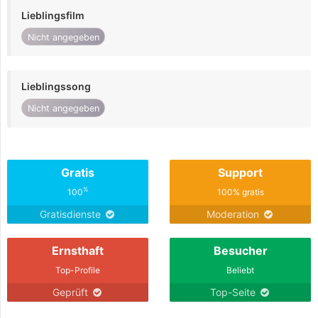
Lieblingsfilm
Nicht angegeben
Lieblingssong
Nicht angegeben
Gratis
Support
%
100
100% gratis
Gratisdienste
Moderation
Ernsthaft
Besucher
Top-Profile
Beliebt
Geprüft
Top-Seite