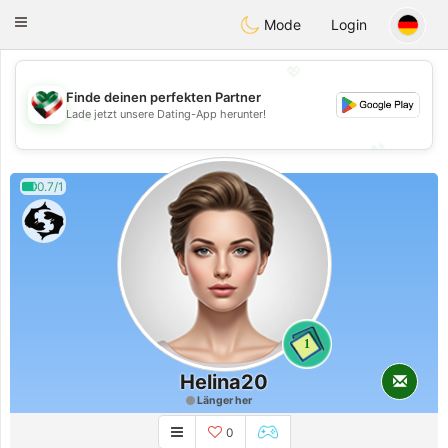
Kuwait
Chat
Toggle
Mode
Login
navigation
💖
Finde deinen perfekten Partner
💖
Lade jetzt unsere Dating-App herunter!
💕
💕
0.7/1
1
Helina20
Länger her
0