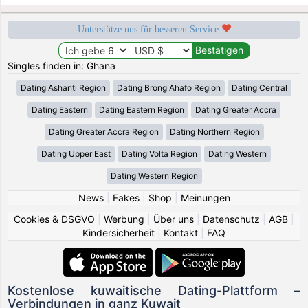
Unterstütze uns für besseren Service
Singles finden in: Ghana
Dating Ashanti Region
Dating Brong Ahafo Region
Dating Central
Dating Eastern
Dating Eastern Region
Dating Greater Accra
Dating Greater Accra Region
Dating Northern Region
Dating Upper East
Dating Volta Region
Dating Western
Dating Western Region
News
|
Fakes
|
Shop
|
Meinungen
Cookies & DSGVO
|
Werbung
|
Über uns
|
Datenschutz
|
AGB
|
Kindersicherheit
|
Kontakt
|
FAQ
Kostenlose kuwaitische Dating-Plattform –
Verbindungen in ganz Kuwait