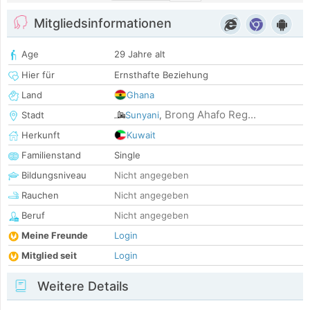
Mitgliedsinformationen
Age
29 Jahre alt
Hier für
Ernsthafte Beziehung
Land
Ghana
Brong Ahafo Reg...
Stadt
Sunyani
,
Herkunft
Kuwait
Familienstand
Single
Bildungsniveau
Nicht angegeben
Rauchen
Nicht angegeben
Beruf
Nicht angegeben
Meine Freunde
Login
Mitglied seit
Login
Weitere Details