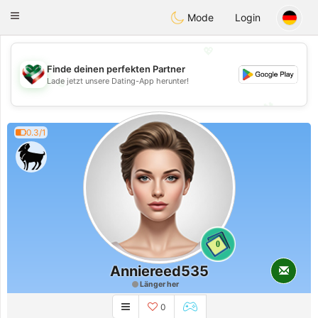
Kuwait
Chat
Toggle
Mode
Login
navigation
💖
Finde deinen perfekten Partner
Lade jetzt unsere Dating-App herunter!
💖
💕
💕
0.3/1
0
Anniereed535
Länger her
0