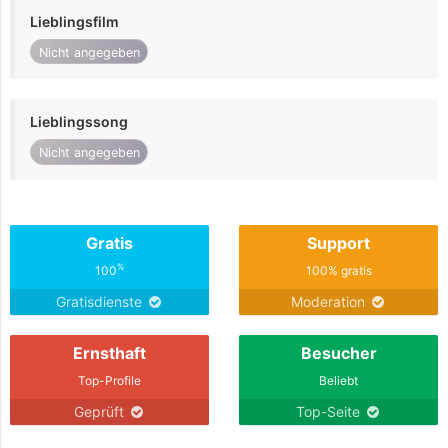
Lieblingsfilm
Nicht angegeben
Lieblingssong
Nicht angegeben
Gratis
Support
%
100
100% gratis
Gratisdienste
Moderation
Ernsthaft
Besucher
Top-Profile
Beliebt
Geprüft
Top-Seite