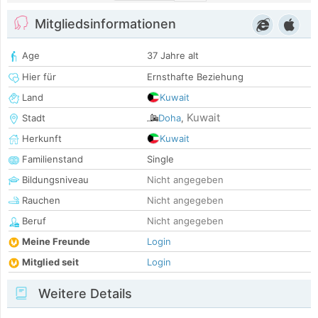
Mitgliedsinformationen
Age
37 Jahre alt
Hier für
Ernsthafte Beziehung
Land
Kuwait
Kuwait
Stadt
Doha
,
Herkunft
Kuwait
Familienstand
Single
Bildungsniveau
Nicht angegeben
Rauchen
Nicht angegeben
Beruf
Nicht angegeben
Meine Freunde
Login
Mitglied seit
Login
Weitere Details