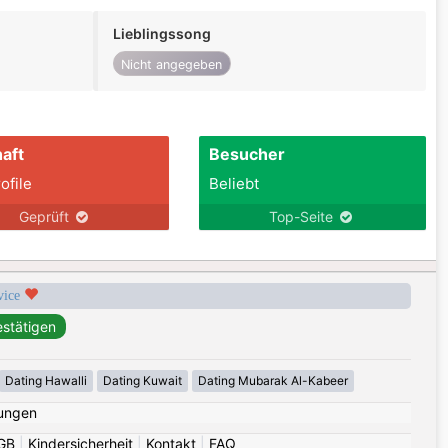
Lieblingssong
Nicht angegeben
aft
Besucher
ofile
Beliebt
Geprüft
Top-Seite
rvice
Dating Hawalli
Dating Kuwait
Dating Mubarak Al-Kabeer
ungen
GB
|
Kindersicherheit
|
Kontakt
|
FAQ