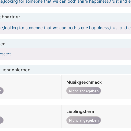
e,looking for someone that we can both share happiness,trust and e
hpartner
e,looking for someone that we can both share happiness,trust and e
ien
esetzt
 kennenlernen
Musikgeschmack
n
Nicht angegeben
Lieblingstiere
n
Nicht angegeben