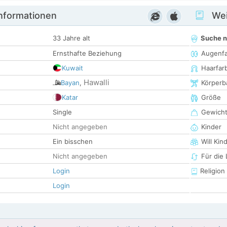
informationen
Wei
33 Jahre alt
Suche 
Ernsthafte Beziehung
Augenf
Kuwait
Haarfar
Hawalli
Bayan
,
Körperb
Katar
Größe
Single
Gewich
Nicht angegeben
Kinder
Ein bisschen
Will Kin
Nicht angegeben
Für die
Login
Religion
Login