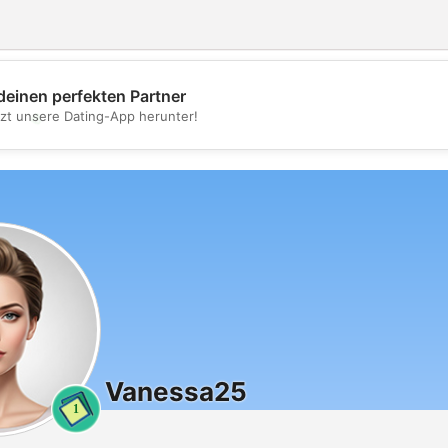
deinen perfekten Partner
💖
tzt unsere Dating-App herunter!
💕
Vanessa25
1