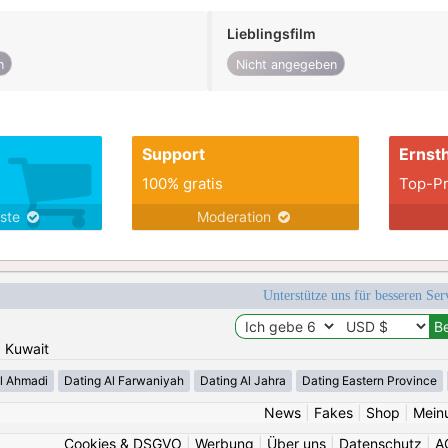
Lieblingsfilm
n
Nicht angegeben
Support
Ernsth
100% gratis
Top-Pr
nste
Moderation
Unterstütze uns für besseren Se
: Kuwait
l Ahmadi
Dating Al Farwaniyah
Dating Al Jahra
Dating Eastern Province
News
|
Fakes
|
Shop
|
Mein
Cookies & DSGVO
|
Werbung
|
Über uns
|
Datenschutz
|
A