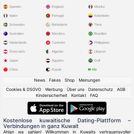
Spanien
England
Mexiko
Italien
Portugal
Kolumbien
Schweden
Behinderte
Tiere
Australien
Marokko
Brasilien
Niederlande
Tunesien
Philippinen
Österreich
Algerien
Libanon
Japan
Ägypten
Golf
China
Kuwait
Alle
News
|
Fakes
|
Shop
|
Meinungen
Cookies & DSGVO
|
Werbung
|
Über uns
|
Datenschutz
|
AGB
|
Kindersicherheit
|
Kontakt
|
FAQ
Kostenlose kuwaitische Dating-Plattform –
Verbindungen in ganz Kuwait
Ahlan wa sahlan! Willkommen in Kuwaits vertrauensvoller