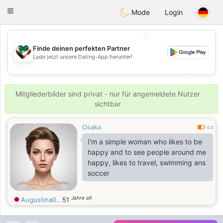
Kuwait
Chat
Toggle
Mode
Login
navigation
💖
Finde deinen perfekten Partner
Lade jetzt unsere Dating-App herunter!
💖
💕
💕
Mitgliederbilder sind privat - nur für angemeldete Nutzer
sichtbar
Osaka
0.3
I'm a simple woman who likes to be
happy and to see people around me
happy, likes to travel, swimming ans
soccer
Jahre alt
Augustina0...
51