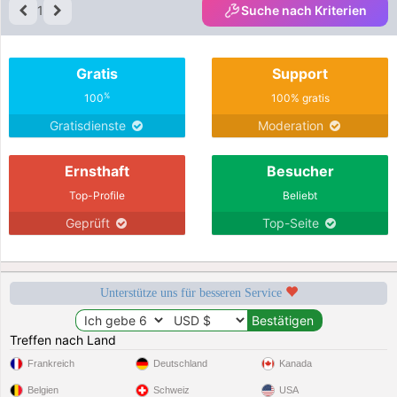
1
Suche nach Kriterien
Gratis
Support
%
100
100% gratis
Gratisdienste
Moderation
Ernsthaft
Besucher
Top-Profile
Beliebt
Geprüft
Top-Seite
Unterstütze uns für besseren Service
Treffen nach Land
Frankreich
Deutschland
Kanada
Belgien
Schweiz
USA