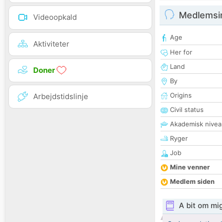
Medlemsi
Videoopkald
Age
Aktiviteter
Her for
Land
Doner
By
Origins
Arbejdstidslinje
Civil status
Akademisk nivea
Ryger
Job
Mine venner
Medlem siden
A bit om mi