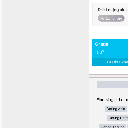
Drikker jeg alc 
Fortæller dig
Gratis
%
100
Gratis tjen
Find singler i om
Dating Abia
Dating Delt
Dating Kaduna