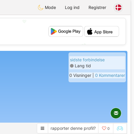
Mode
Log ind
Registrer
💖
💕
sidste forbindelse
Lang tid
0 Visninger |
0 Kommentarer
rapporter denne profil?
0