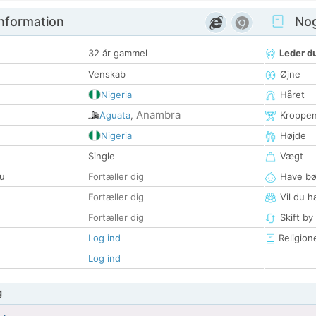
nformation
Nogl
32 år gammel
Leder du
Venskab
Øjne
Nigeria
Håret
Anambra
Aguata
,
Kroppe
Nigeria
Højde
Single
Vægt
u
Fortæller dig
Have bø
Fortæller dig
Vil du h
Fortæller dig
Skift by
Log ind
Religion
Log ind
g