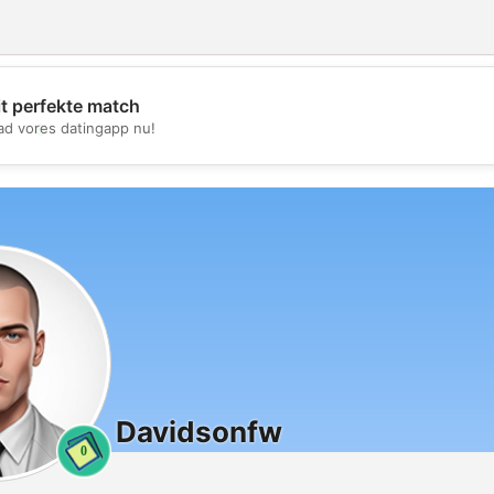
it perfekte match
💖
d vores datingapp nu!
💕
Davidsonfw
0