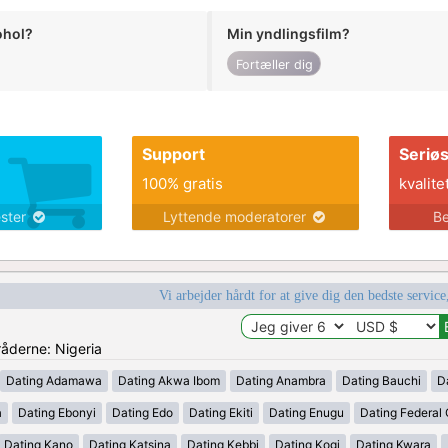
ohol?
Min yndlingsfilm?
Fortæller dig
Support
Seriø
100% gratis
kvalite
ester
Lyttende moderatorer
Be
Vi arbejder hårdt for at give dig den bedste service
råderne: Nigeria
Dating Adamawa
Dating Akwa Ibom
Dating Anambra
Dating Bauchi
D
a
Dating Ebonyi
Dating Edo
Dating Ekiti
Dating Enugu
Dating Federal C
Dating Kano
Dating Katsina
Dating Kebbi
Dating Kogi
Dating Kwara