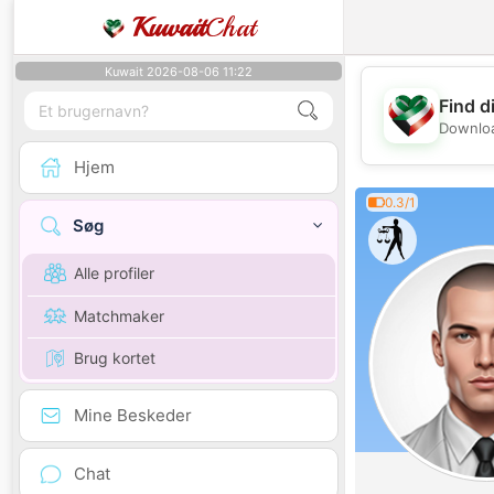
Kuwait
Chat
Kuwait 2026-08-06 11:22
Find d
Downloa
Hjem
0.3/1
Søg
Alle profiler
Matchmaker
Brug kortet
Mine Beskeder
Chat