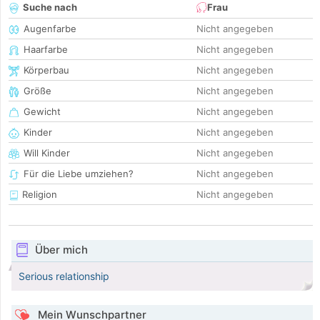
Suche nach
Frau
Augenfarbe
Nicht angegeben
Haarfarbe
Nicht angegeben
Körperbau
Nicht angegeben
Größe
Nicht angegeben
Gewicht
Nicht angegeben
Kinder
Nicht angegeben
Will Kinder
Nicht angegeben
Für die Liebe umziehen?
Nicht angegeben
Religion
Nicht angegeben
Über mich
Serious relationship
Mein Wunschpartner