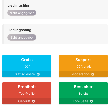
Lieblingsfilm
Nicht angegeben
Lieblingssong
Nicht angegeben
Gratis
Support
%
100
100% gratis
Gratisdienste
Moderation
Ernsthaft
Besucher
Top-Profile
Beliebt
Geprüft
Top-Seite