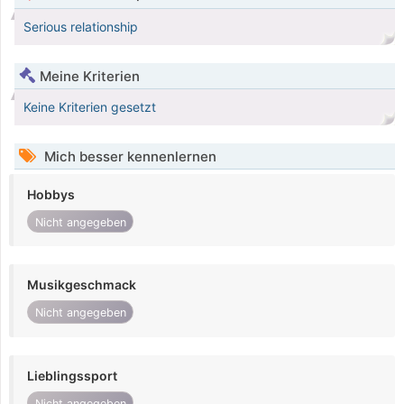
Serious relationship
Meine Kriterien
Keine Kriterien gesetzt
Mich besser kennenlernen
Hobbys
Nicht angegeben
Musikgeschmack
Nicht angegeben
Lieblingssport
Nicht angegeben