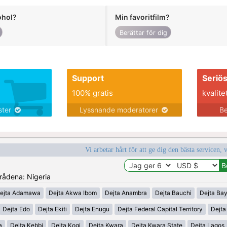
ohol?
Min favoritfilm?
Berättar för dig
Support
Seriö
100% gratis
kvalite
nster
Lyssnande moderatorer
Be
Vi arbetar hårt för att ge dig den bästa servicen, 
mrådena: Nigeria
ejta Adamawa
Dejta Akwa Ibom
Dejta Anambra
Dejta Bauchi
Dejta Bay
Dejta Edo
Dejta Ekiti
Dejta Enugu
Dejta Federal Capital Territory
Dejt
a
Dejta Kebbi
Dejta Kogi
Dejta Kwara
Dejta Kwara State
Dejta Lagos