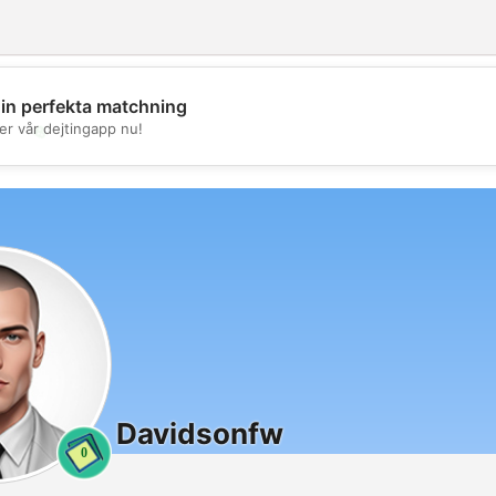
din perfekta matchning
💖
er vår dejtingapp nu!
💕
Davidsonfw
0