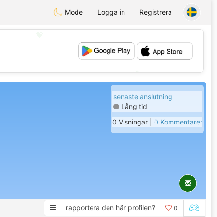
Mode
Logga in
Registrera
💖
💕
senaste anslutning
Lång tid
0 Visningar |
0 Kommentarer
rapportera den här profilen?
0