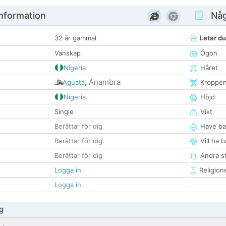
nformation
Någ
32 år gammal
Letar du
Vänskap
Ögon
Nigeria
Håret
Anambra
Aguata
,
Kroppe
Nigeria
Höjd
Single
Vikt
Berättar för dig
Have ba
Berättar för dig
Vill ha 
Berättar för dig
Ändra st
Logga in
Religion
Logga in
g