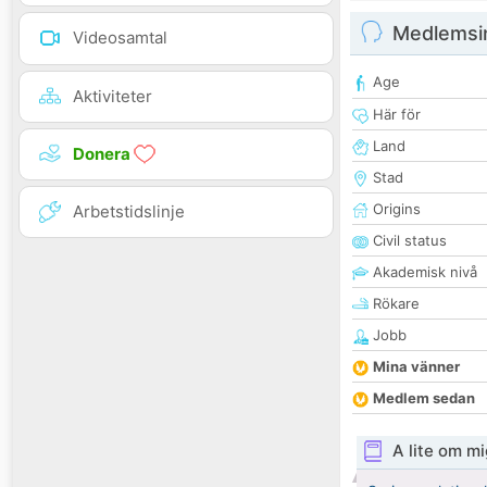
Medlemsi
Videosamtal
Age
Aktiviteter
Här för
Land
Donera
Stad
Origins
Arbetstidslinje
Civil status
Akademisk nivå
Rökare
Jobb
Mina vänner
Medlem sedan
A lite om mi