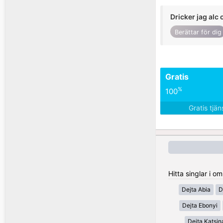
Dricker jag alc 
Berättar för dig
Gratis
%
100
Gratis tjä
Hitta singlar i o
Dejta Abia
D
Dejta Ebonyi
Dejta Katsin