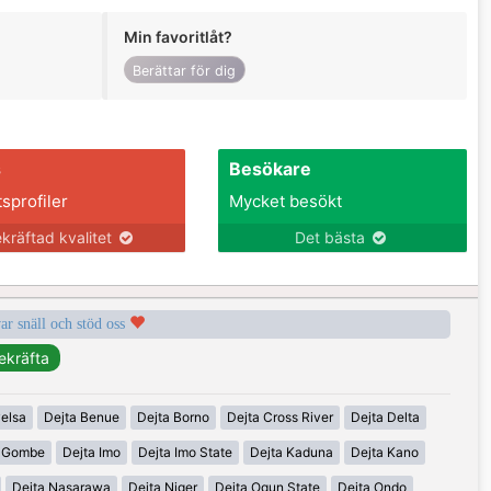
Min favoritlåt?
Berättar för dig
s
Besökare
tsprofiler
Mycket besökt
kräftad kvalitet
Det bästa
var snäll och stöd oss
elsa
Dejta Benue
Dejta Borno
Dejta Cross River
Dejta Delta
a Gombe
Dejta Imo
Dejta Imo State
Dejta Kaduna
Dejta Kano
Dejta Nasarawa
Dejta Niger
Dejta Ogun State
Dejta Ondo