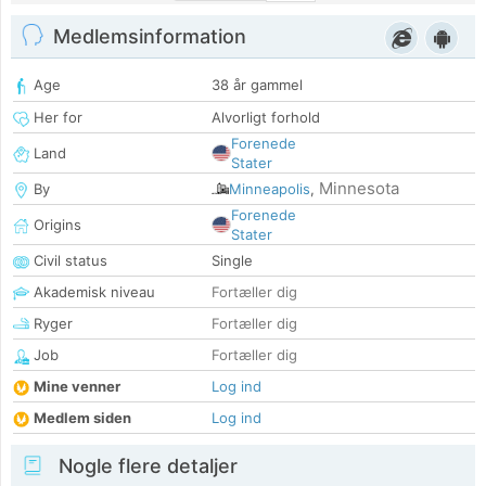
Medlemsinformation
Age
38 år gammel
Her for
Alvorligt forhold
Forenede
Land
Stater
Minnesota
By
Minneapolis
,
Forenede
Origins
Stater
Civil status
Single
Akademisk niveau
Fortæller dig
Ryger
Fortæller dig
Job
Fortæller dig
Mine venner
Log ind
Medlem siden
Log ind
Nogle flere detaljer