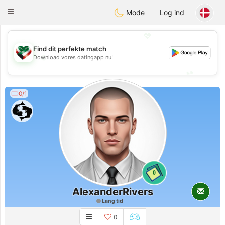
Kuwait
Chat
Toggle
Mode
Log ind
navigation
💖
Find dit perfekte match
💖
Download vores datingapp nu!
💕
💕
0/1
0
AlexanderRivers
Lang tid
0