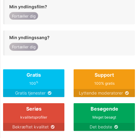
Min yndlingsfilm?
Fortæller dig
Min yndlingssang?
Fortæller dig
Gratis
Support
%
100
100% gratis
Gratis tjenester
Lyttende moderatorer
Seriøs
Besøgende
kvalitetsprofiler
Meget besøgt
Bekræftet kvalitet
Det bedste