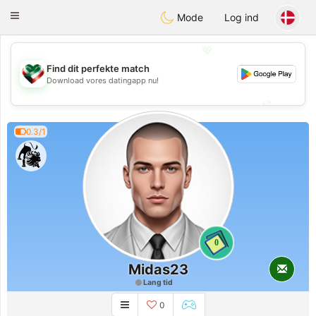
Kuwait
Chat
Toggle
Mode
Log ind
navigation
💖
Find dit perfekte match
💖
Download vores datingapp nu!
💕
💕
0.3/1
0
Midas23
Lang tid
0