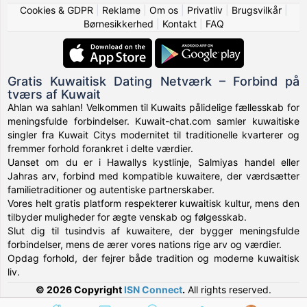
Cookies & GDPR
|
Reklame
|
Om os
|
Privatliv
|
Brugsvilkår
|
Børnesikkerhed
|
Kontakt
|
FAQ
Gratis Kuwaitisk Dating Netværk – Forbind på
tværs af Kuwait
Ahlan wa sahlan! Velkommen til Kuwaits pålidelige fællesskab for
meningsfulde forbindelser. Kuwait-chat.com samler kuwaitiske
singler fra Kuwait Citys modernitet til traditionelle kvarterer og
fremmer forhold forankret i delte værdier.
Uanset om du er i Hawallys kystlinje, Salmiyas handel eller
Jahras arv, forbind med kompatible kuwaitere, der værdsætter
familietraditioner og autentiske partnerskaber.
Vores helt gratis platform respekterer kuwaitisk kultur, mens den
tilbyder muligheder for ægte venskab og følgesskab.
Slut dig til tusindvis af kuwaitere, der bygger meningsfulde
forbindelser, mens de ærer vores nations rige arv og værdier.
Opdag forhold, der fejrer både tradition og moderne kuwaitisk
liv.
© 2026 Copyright
ISN Connect
.
All rights reserved.