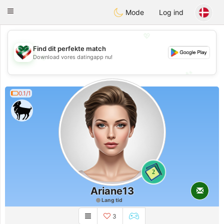
Kuwait
Chat
Toggle
Mode
Log ind
navigation
💖
Find dit perfekte match
💖
Download vores datingapp nu!
💕
💕
0.1/1
2
Ariane13
Lang tid
3