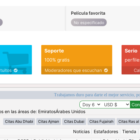
Película favorita
o
No especificado
Soporte
Serio
100% gratis
perfile
atuitos
Moderadores que escuchan
Ca
Trabajamos duro para darte el mejor servicio, po
os en las áreas de: EmiratosÁrabes Unidos
Citas Abu Dhabi
Citas Ajman
Citas Dubai
Citas Fujairah
Citas Ras a
Noticias
|
Estafadores
|
Tienda