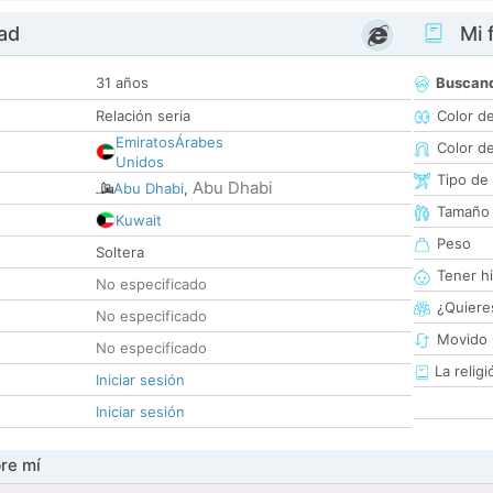
dad
Mi f
31 años
Buscan
Relación seria
Color d
EmiratosÁrabes
Color d
Unidos
Tipo de
Abu Dhabi
Abu Dhabi
,
Tamaño
Kuwait
Peso
Soltera
Tener hi
No especificado
¿Quieres
No especificado
Movido 
No especificado
La religi
Iniciar sesión
Iniciar sesión
re mí