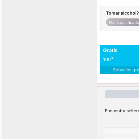
Tomar alcohol?
No especificad
Gratis
%
100
Servicios gr
Encuentra solter