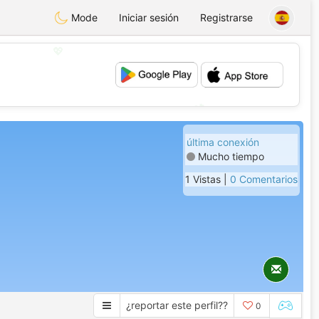
Mode
Iniciar sesión
Registrarse
💖
💕
última conexión
Mucho tiempo
1 Vistas |
0 Comentarios
¿reportar este perfil??
0