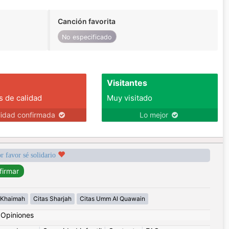
Canción favorita
No especificado
Visitantes
s de calidad
Muy visitado
lidad confirmada
Lo mejor
r favor sé solidario
l Khaimah
Citas Sharjah
Citas Umm Al Quawain
|
Opiniones