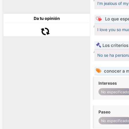
I'm jealous of my
Da tu opinión
Lo que espe
I love you so mu
Los criterio
No se ha persona
conocer a m
Intereses
No especificad
Paseo
No especificad