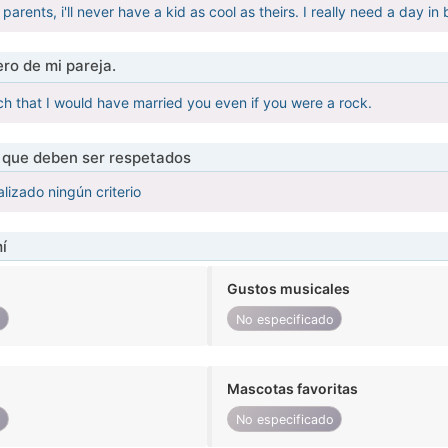
 parents, i'll never have a kid as cool as theirs. I really need a day
ro de mi pareja.
ch that I would have married you even if you were a rock.
s que deben ser respetados
lizado ningún criterio
í
Gustos musicales
o
No especificado
Mascotas favoritas
o
No especificado