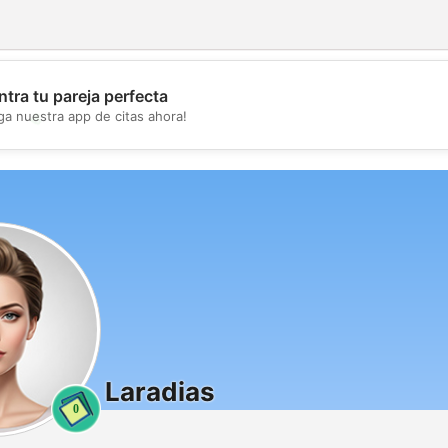
tra tu pareja perfecta
💖
ga nuestra app de citas ahora!
💕
Laradias
0