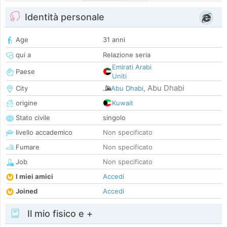
Identità personale
Age
31 anni
qui a
Relazione seria
Emirati Arabi
Paese
Uniti
Abu Dhabi
City
Abu Dhabi
,
origine
Kuwait
Stato civile
singolo
livello accademico
Non specificato
Fumare
Non specificato
Job
Non specificato
I miei amici
Accedi
Joined
Accedi
Il mio fisico e +