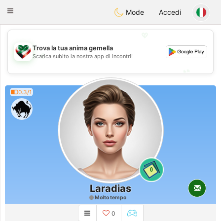
Kuwait
Chat
Toggle
Mode
Accedi
navigation
💖
Trova la tua anima gemella
💖
Scarica subito la nostra app di incontri!
💕
💕
0.3/1
0
Laradias
Molto tempo
0